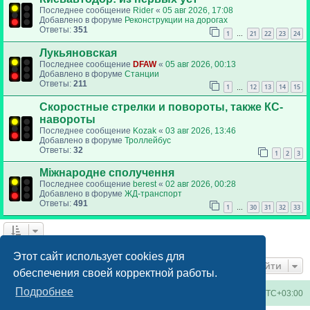
Последнее сообщение
Rider
«
05 авг 2026, 17:08
Добавлено в форуме
Реконструкции на дорогах
Ответы:
351
1
21
22
23
24
…
Лукьяновская
Последнее сообщение
DFAW
«
05 авг 2026, 00:13
Добавлено в форуме
Станции
Ответы:
211
1
12
13
14
15
…
Скоростные стрелки и повороты, также КС-
навороты
Последнее сообщение
Kozak
«
03 авг 2026, 13:46
Добавлено в форуме
Троллейбус
Ответы:
32
1
2
3
Міжнародне сполучення
Последнее сообщение
berest
«
02 авг 2026, 00:28
Добавлено в форуме
ЖД-транспорт
Ответы:
491
1
30
31
32
33
…
Найдено 6 результатов • Страница
1
из
1
Этот сайт использует cookies для
Перейти
обеспечения своей корректной работы.
Подробнее
Киевское метро
Список форумов
Часовой пояс:
UTC+03:00