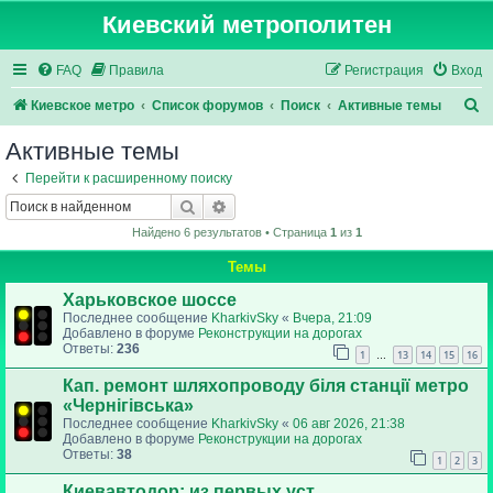
Киевский метрополитен
FAQ
Правила
Регистрация
Вход
П
Киевское метро
Список форумов
Поиск
Активные темы
о
Активные темы
и
Перейти к расширенному поиску
с
Поиск
Расширенный поиск
к
Найдено 6 результатов • Страница
1
из
1
Темы
Харьковское шоссе
Последнее сообщение
KharkivSky
«
Вчера, 21:09
Добавлено в форуме
Реконструкции на дорогах
Ответы:
236
1
13
14
15
16
…
Кап. ремонт шляхопроводу біля станції метро
«Чернігівська»
Последнее сообщение
KharkivSky
«
06 авг 2026, 21:38
Добавлено в форуме
Реконструкции на дорогах
Ответы:
38
1
2
3
Киевавтодор: из первых уст