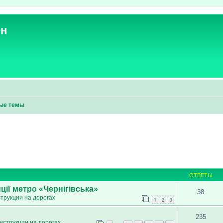
ен
ые темы
ОТВЕТЫ
ції метро «Чернігівська»
38
трукции на дорогах
1
2
3
235
нструкции на дорогах