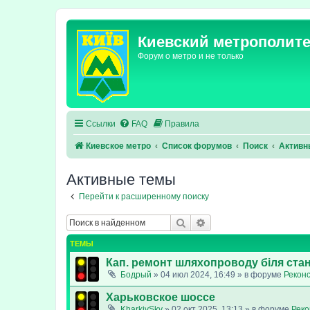
Киевский метрополит
Форум о метро и не только
Ссылки
FAQ
Правила
Киевское метро
Список форумов
Поиск
Активн
Активные темы
Перейти к расширенному поиску
Поиск
Расширенный поиск
ТЕМЫ
Кап. ремонт шляхопроводу біля стан
Бодрый
»
04 июл 2024, 16:49
» в форуме
Реконс
Харьковское шоссе
KharkivSky
»
02 окт 2025, 13:13
» в форуме
Реко