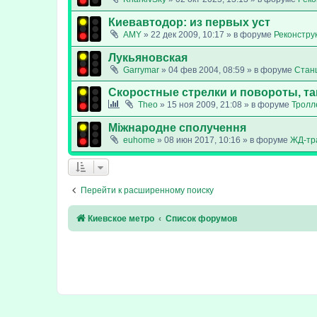
Киевавтодор: из первых уст
AMY
»
22 дек 2009, 10:17
» в форуме
Реконстру
Лукьяновская
Garrymar
»
04 фев 2004, 08:59
» в форуме
Стан
Скоростные стрелки и повороты, т
Theo
»
15 ноя 2009, 21:08
» в форуме
Тролл
Міжнародне сполучення
euhome
»
08 июн 2017, 10:16
» в форуме
ЖД-тр
Перейти к расширенному поиску
Киевское метро
Список форумов