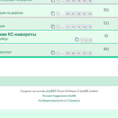
1
12
13
14
15
16
…
351
кции на дорогах
1
20
21
22
23
24
…
211
ции
1
11
12
13
14
15
…
акже КС-навороты
32
ейбус
1
2
3
491
анспорт
1
29
30
31
32
33
…
Создано на основе
phpBB
® Forum Software © phpBB Limited
Русская поддержка phpBB
Конфиденциальность
|
Правила