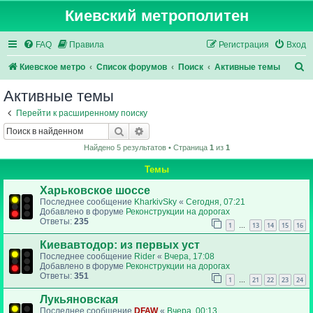
Киевский метрополитен
FAQ
Правила
Регистрация
Вход
П
Киевское метро
Список форумов
Поиск
Активные темы
о
Активные темы
и
Перейти к расширенному поиску
с
Поиск
Расширенный поиск
к
Найдено 5 результатов • Страница
1
из
1
Темы
Харьковское шоссе
Последнее сообщение
KharkivSky
«
Сегодня, 07:21
Добавлено в форуме
Реконструкции на дорогах
Ответы:
235
1
13
14
15
16
…
Киевавтодор: из первых уст
Последнее сообщение
Rider
«
Вчера, 17:08
Добавлено в форуме
Реконструкции на дорогах
Ответы:
351
1
21
22
23
24
…
Лукьяновская
Последнее сообщение
DFAW
«
Вчера, 00:13