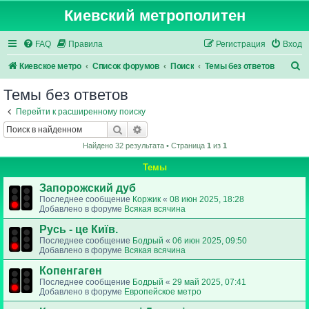
Киевский метрополитен
FAQ
Правила
Регистрация
Вход
П
Киевское метро
Список форумов
Поиск
Темы без ответов
о
Темы без ответов
и
Перейти к расширенному поиску
с
Поиск
Расширенный поиск
к
Найдено 32 результата • Страница
1
из
1
Темы
Запорожский дуб
Последнее сообщение
Коржик
«
08 июн 2025, 18:28
Добавлено в форуме
Всякая всячина
Русь - це Київ.
Последнее сообщение
Бодрый
«
06 июн 2025, 09:50
Добавлено в форуме
Всякая всячина
Копенгаген
Последнее сообщение
Бодрый
«
29 май 2025, 07:41
Добавлено в форуме
Европейское метро