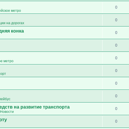
0
ейское метро
0
ции на дорогах
дняя конка
0
0
0
ое метро
0
порт
0
0
лейбус
едств на развитие транспорта
0
Новости
рту
0