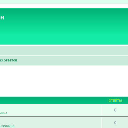
ен
ез ответов
ОТВЕТЫ
0
ячина
0
я всячина