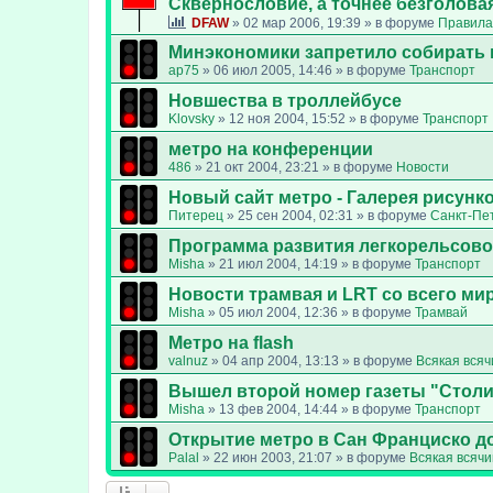
Сквернословие, а точнее безголовая
DFAW
»
02 мар 2006, 19:39
» в форуме
Правила
Минэкономики запретило собирать 
ap75
»
06 июл 2005, 14:46
» в форуме
Транспорт
Новшества в троллейбусе
Klovsky
»
12 ноя 2004, 15:52
» в форуме
Транспорт
метро на конференции
486
»
21 окт 2004, 23:21
» в форуме
Новости
Новый сайт метро - Галерея рисунк
Питерец
»
25 сен 2004, 02:31
» в форуме
Санкт-Пе
Программа развития легкорельсово
Misha
»
21 июл 2004, 14:19
» в форуме
Транспорт
Новости трамвая и LRT со всего ми
Misha
»
05 июл 2004, 12:36
» в форуме
Трамвай
Метро на flash
valnuz
»
04 апр 2004, 13:13
» в форуме
Всякая всяч
Вышел второй номер газеты "Стол
Misha
»
13 фев 2004, 14:44
» в форуме
Транспорт
Открытие метро в Сан Франциско д
Palal
»
22 июн 2003, 21:07
» в форуме
Всякая всяч