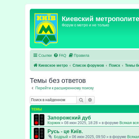
Киевский метрополит
Форум о метро и не только
Ссылки
FAQ
Правила
Киевское метро
Список форумов
Поиск
Темы б
Темы без ответов
Перейти к расширенному поиску
Поиск
Расширенный поиск
ТЕМЫ
Запорожский дуб
Коржик
»
08 июн 2025, 18:28
» в форуме
Всякая вс
Русь - це Київ.
Бодрый
»
06 июн 2025, 09:50
» в форуме
Всяка