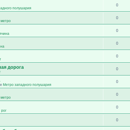
0
падного полушария
0
 метро
0
сячина
0
ина
0
т
ная дорога
0
т
а
0
ме
Метро западного полушария
0
 метро
0
 рог
0