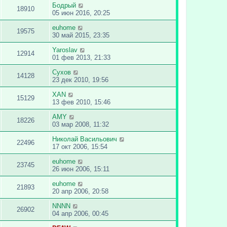
Бодрый
18910
05 июн 2016, 20:25
euhome
19575
30 май 2015, 23:35
Yaroslav
12914
01 фев 2013, 21:33
Сухов
14128
23 дек 2010, 19:56
XAN
15129
13 фев 2010, 15:46
AMY
18226
03 мар 2008, 11:32
Николай Васильович
22496
17 окт 2006, 15:54
euhome
23745
26 июн 2006, 15:11
euhome
21893
20 апр 2006, 20:58
NNNN
26902
04 апр 2006, 00:45