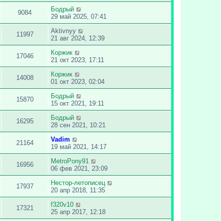
Бодрый
9084
29 май 2025, 07:41
Aktivnyy
11997
21 авг 2024, 12:39
Коржик
17046
21 окт 2023, 17:11
Коржик
14008
01 окт 2023, 02:04
Бодрый
15870
15 окт 2021, 19:11
Бодрый
16295
28 сен 2021, 10:21
Vadim
21164
19 май 2021, 14:17
MetroPony91
16956
06 фев 2021, 23:09
Нестор-летописец
17937
20 апр 2018, 11:35
f320v10
17321
25 апр 2017, 12:18