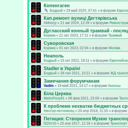
Копенгаген
Бодрый
»
29 май 2025, 07:41
» в форуме
Европ
Кап.ремонт вулиці Дегтярівська
Aktivnyy
»
21 авг 2024, 12:39
» в форуме
Реконструк
Дугласский конный трамвай - после
Коржик
»
21 окт 2023, 17:11
» в форуме
Трамвай
Суворовская
Коржик
»
01 окт 2023, 02:04
» в форуме
Москва
Неаполь
Бодрый
»
15 окт 2021, 19:11
» в форуме
Европейск
Stadler в Україні
Бодрый
»
28 сен 2021, 10:21
» в форуме
ЖД-транс
Замечания форумчанам
Vadim
»
19 май 2021, 14:17
» в форуме
Анонсы
Біла Церква
MetroPony91
»
06 фев 2021, 23:09
» в форуме
Трол
К проблеме нехватки бюджетных ср
Нестор-летописец
»
20 апр 2018, 11:35
» в форуме
Петиция: Cтворення Музею транспо
f320v10
»
25 апр 2017, 12:18
» в форуме
Транспорт