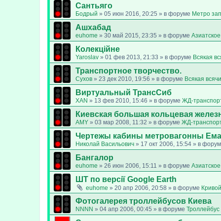
Сантьяго
Бодрый
»
05 июн 2016, 20:25
» в форуме
Метро за
Ашхабад
euhome
»
30 май 2015, 23:35
» в форуме
Азиатское
Колекційне
Yaroslav
»
01 фев 2013, 21:33
» в форуме
Всякая в
Транспортное творчество.
Сухов
»
23 дек 2010, 19:56
» в форуме
Всякая всяч
Виртуальный ТрансСиб
XAN
»
13 фев 2010, 15:46
» в форуме
ЖД-транспор
Киевская большая кольцевая желез
AMY
»
03 мар 2008, 11:32
» в форуме
ЖД-транспор
Чертежы кабины метровагонны Ем
Николай Васильович
»
17 окт 2006, 15:54
» в фору
Бангалор
euhome
»
26 июн 2006, 15:11
» в форуме
Азиатское
ШТ по версії Google Earth
euhome
»
20 апр 2006, 20:58
» в форуме
Кривой
Фотогалерея троллейбусов Киева
NNNN
»
04 апр 2006, 00:45
» в форуме
Троллейбус