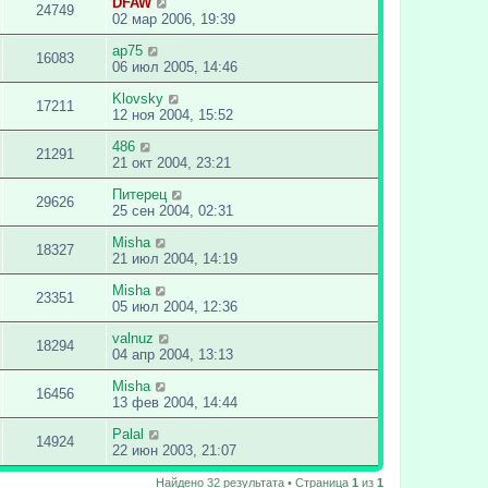
DFAW
24749
02 мар 2006, 19:39
ap75
16083
06 июл 2005, 14:46
Klovsky
17211
12 ноя 2004, 15:52
486
21291
21 окт 2004, 23:21
Питерец
29626
25 сен 2004, 02:31
Misha
18327
21 июл 2004, 14:19
Misha
23351
05 июл 2004, 12:36
valnuz
18294
04 апр 2004, 13:13
Misha
16456
13 фев 2004, 14:44
Palal
14924
22 июн 2003, 21:07
Найдено 32 результата • Страница
1
из
1