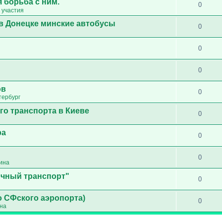
 борьба с ним.
0
 участия
в Донецке минские автобусы
0
0
0
ов
0
тербург
го транспорта в Киеве
0
ра
0
0
ина
ичный транспорт"
0
о СФского аэропорта)
0
ина