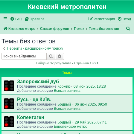
Киевский метрополитен
FAQ
Правила
Регистрация
Вход
П
Киевское метро
Список форумов
Поиск
Темы без ответов
о
Темы без ответов
и
Перейти к расширенному поиску
с
Поиск
Расширенный поиск
к
Найдено 32 результата • Страница
1
из
1
Темы
Запорожский дуб
Последнее сообщение
Коржик
«
08 июн 2025, 18:28
Добавлено в форуме
Всякая всячина
Русь - це Київ.
Последнее сообщение
Бодрый
«
06 июн 2025, 09:50
Добавлено в форуме
Всякая всячина
Копенгаген
Последнее сообщение
Бодрый
«
29 май 2025, 07:41
Добавлено в форуме
Европейское метро