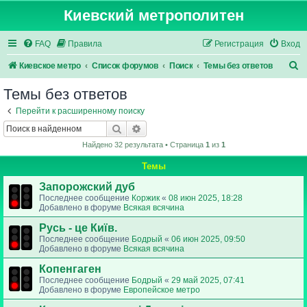
Киевский метрополитен
FAQ
Правила
Регистрация
Вход
П
Киевское метро
Список форумов
Поиск
Темы без ответов
о
Темы без ответов
и
Перейти к расширенному поиску
с
Поиск
Расширенный поиск
к
Найдено 32 результата • Страница
1
из
1
Темы
Запорожский дуб
Последнее сообщение
Коржик
«
08 июн 2025, 18:28
Добавлено в форуме
Всякая всячина
Русь - це Київ.
Последнее сообщение
Бодрый
«
06 июн 2025, 09:50
Добавлено в форуме
Всякая всячина
Копенгаген
Последнее сообщение
Бодрый
«
29 май 2025, 07:41
Добавлено в форуме
Европейское метро