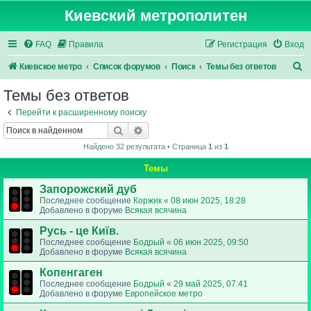
Киевский метрополитен
FAQ
Правила
Регистрация
Вход
П
Киевское метро
Список форумов
Поиск
Темы без ответов
о
Темы без ответов
и
Перейти к расширенному поиску
с
Поиск
Расширенный поиск
к
Найдено 32 результата • Страница
1
из
1
Темы
Запорожский дуб
Последнее сообщение
Коржик
«
08 июн 2025, 18:28
Добавлено в форуме
Всякая всячина
Русь - це Київ.
Последнее сообщение
Бодрый
«
06 июн 2025, 09:50
Добавлено в форуме
Всякая всячина
Копенгаген
Последнее сообщение
Бодрый
«
29 май 2025, 07:41
Добавлено в форуме
Европейское метро