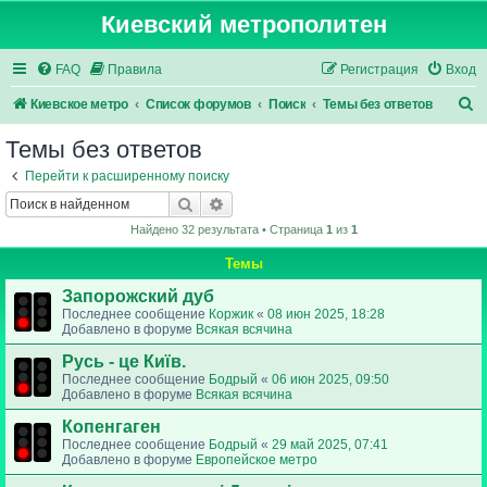
Киевский метрополитен
FAQ
Правила
Регистрация
Вход
П
Киевское метро
Список форумов
Поиск
Темы без ответов
о
Темы без ответов
и
Перейти к расширенному поиску
с
Поиск
Расширенный поиск
к
Найдено 32 результата • Страница
1
из
1
Темы
Запорожский дуб
Последнее сообщение
Коржик
«
08 июн 2025, 18:28
Добавлено в форуме
Всякая всячина
Русь - це Київ.
Последнее сообщение
Бодрый
«
06 июн 2025, 09:50
Добавлено в форуме
Всякая всячина
Копенгаген
Последнее сообщение
Бодрый
«
29 май 2025, 07:41
Добавлено в форуме
Европейское метро