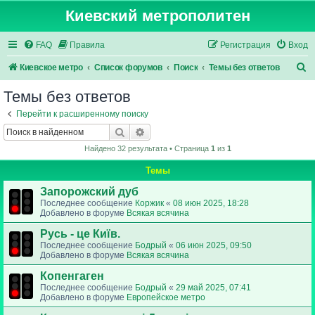
Киевский метрополитен
FAQ
Правила
Регистрация
Вход
П
Киевское метро
Список форумов
Поиск
Темы без ответов
о
Темы без ответов
и
Перейти к расширенному поиску
с
Поиск
Расширенный поиск
к
Найдено 32 результата • Страница
1
из
1
Темы
Запорожский дуб
Последнее сообщение
Коржик
«
08 июн 2025, 18:28
Добавлено в форуме
Всякая всячина
Русь - це Київ.
Последнее сообщение
Бодрый
«
06 июн 2025, 09:50
Добавлено в форуме
Всякая всячина
Копенгаген
Последнее сообщение
Бодрый
«
29 май 2025, 07:41
Добавлено в форуме
Европейское метро