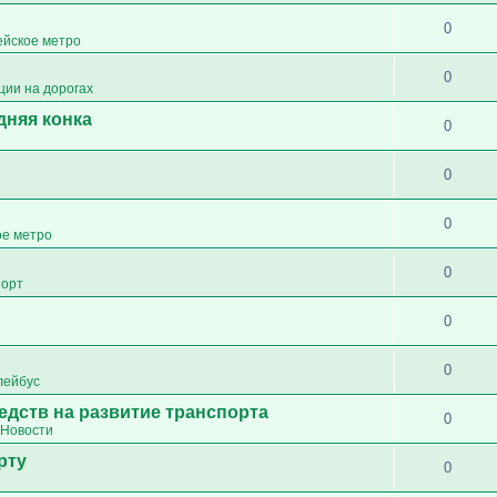
0
ейское метро
0
ции на дорогах
дняя конка
0
0
0
ое метро
0
порт
0
0
лейбус
едств на развитие транспорта
0
Новости
рту
0