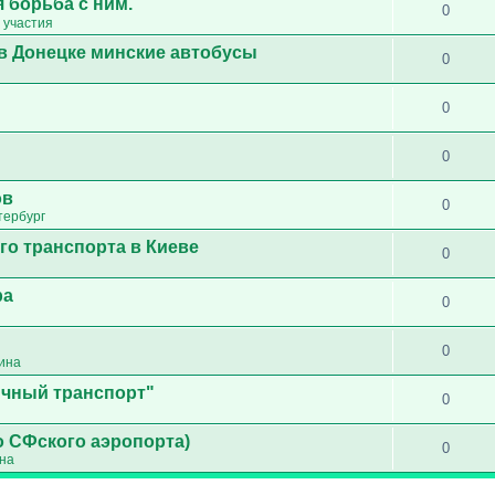
 борьба с ним.
0
 участия
в Донецке минские автобусы
0
0
0
ов
0
тербург
го транспорта в Киеве
0
ра
0
0
ина
ичный транспорт"
0
о СФского аэропорта)
0
ина