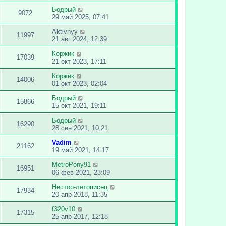
Бодрый
9072
29 май 2025, 07:41
Aktivnyy
11997
21 авг 2024, 12:39
Коржик
17039
21 окт 2023, 17:11
Коржик
14006
01 окт 2023, 02:04
Бодрый
15866
15 окт 2021, 19:11
Бодрый
16290
28 сен 2021, 10:21
Vadim
21162
19 май 2021, 14:17
MetroPony91
16951
06 фев 2021, 23:09
Нестор-летописец
17934
20 апр 2018, 11:35
f320v10
17315
25 апр 2017, 12:18