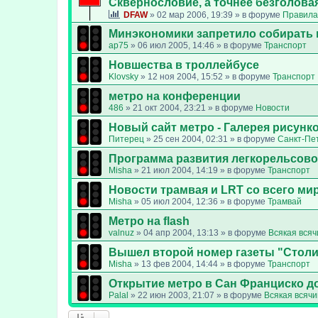
Сквернословие, а точнее безголовая
DFAW
»
02 мар 2006, 19:39
» в форуме
Правила
Минэкономики запретило собирать 
ap75
»
06 июл 2005, 14:46
» в форуме
Транспорт
Новшества в троллейбусе
Klovsky
»
12 ноя 2004, 15:52
» в форуме
Транспорт
метро на конференции
486
»
21 окт 2004, 23:21
» в форуме
Новости
Новый сайт метро - Галерея рисунк
Питерец
»
25 сен 2004, 02:31
» в форуме
Санкт-Пе
Программа развития легкорельсово
Misha
»
21 июл 2004, 14:19
» в форуме
Транспорт
Новости трамвая и LRT со всего ми
Misha
»
05 июл 2004, 12:36
» в форуме
Трамвай
Метро на flash
valnuz
»
04 апр 2004, 13:13
» в форуме
Всякая всяч
Вышел второй номер газеты "Стол
Misha
»
13 фев 2004, 14:44
» в форуме
Транспорт
Открытие метро в Сан Франциско д
Palal
»
22 июн 2003, 21:07
» в форуме
Всякая всяч