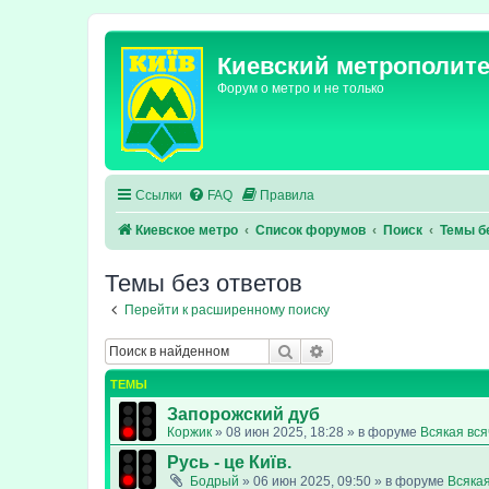
Киевский метрополит
Форум о метро и не только
Ссылки
FAQ
Правила
Киевское метро
Список форумов
Поиск
Темы б
Темы без ответов
Перейти к расширенному поиску
Поиск
Расширенный поиск
ТЕМЫ
Запорожский дуб
Коржик
»
08 июн 2025, 18:28
» в форуме
Всякая вс
Русь - це Київ.
Бодрый
»
06 июн 2025, 09:50
» в форуме
Всяка