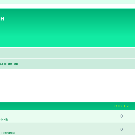
ен
ез ответов
ОТВЕТЫ
0
ячина
0
я всячина