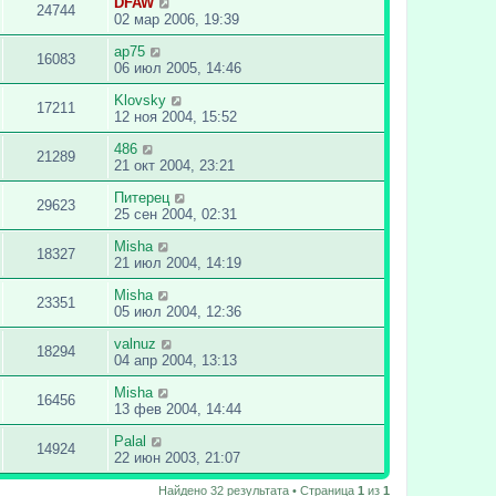
DFAW
24744
02 мар 2006, 19:39
ap75
16083
06 июл 2005, 14:46
Klovsky
17211
12 ноя 2004, 15:52
486
21289
21 окт 2004, 23:21
Питерец
29623
25 сен 2004, 02:31
Misha
18327
21 июл 2004, 14:19
Misha
23351
05 июл 2004, 12:36
valnuz
18294
04 апр 2004, 13:13
Misha
16456
13 фев 2004, 14:44
Palal
14924
22 июн 2003, 21:07
Найдено 32 результата • Страница
1
из
1