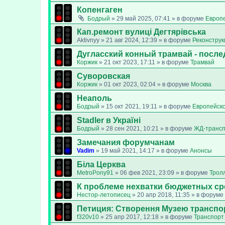
Копенгаген
Бодрый
»
29 май 2025, 07:41
» в форуме
Европ
Кап.ремонт вулиці Дегтярівська
Aktivnyy
»
21 авг 2024, 12:39
» в форуме
Реконструк
Дугласский конный трамвай - после
Коржик
»
21 окт 2023, 17:11
» в форуме
Трамвай
Суворовская
Коржик
»
01 окт 2023, 02:04
» в форуме
Москва
Неаполь
Бодрый
»
15 окт 2021, 19:11
» в форуме
Европейск
Stadler в Україні
Бодрый
»
28 сен 2021, 10:21
» в форуме
ЖД-транс
Замечания форумчанам
Vadim
»
19 май 2021, 14:17
» в форуме
Анонсы
Біла Церква
MetroPony91
»
06 фев 2021, 23:09
» в форуме
Трол
К проблеме нехватки бюджетных ср
Нестор-летописец
»
20 апр 2018, 11:35
» в форуме
Петиция: Cтворення Музею транспо
f320v10
»
25 апр 2017, 12:18
» в форуме
Транспорт