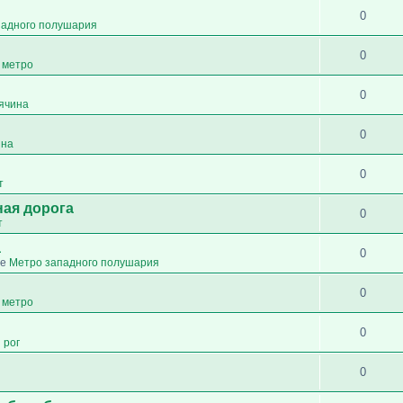
0
падного полушария
0
 метро
0
сячина
0
ина
0
т
ная дорога
0
т
а
0
ме
Метро западного полушария
0
 метро
0
 рог
0