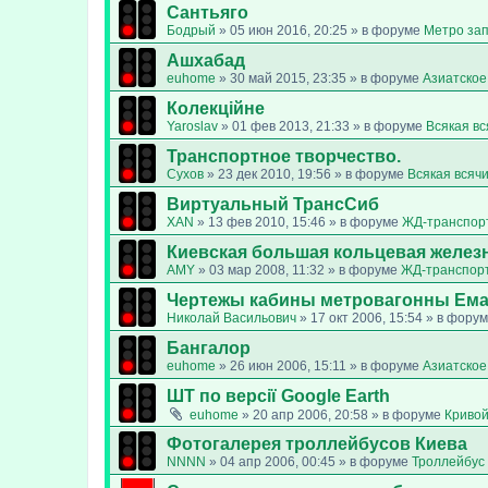
Сантьяго
Бодрый
»
05 июн 2016, 20:25
» в форуме
Метро за
Ашхабад
euhome
»
30 май 2015, 23:35
» в форуме
Азиатское
Колекційне
Yaroslav
»
01 фев 2013, 21:33
» в форуме
Всякая в
Транспортное творчество.
Сухов
»
23 дек 2010, 19:56
» в форуме
Всякая всяч
Виртуальный ТрансСиб
XAN
»
13 фев 2010, 15:46
» в форуме
ЖД-транспор
Киевская большая кольцевая желез
AMY
»
03 мар 2008, 11:32
» в форуме
ЖД-транспор
Чертежы кабины метровагонны Ем
Николай Васильович
»
17 окт 2006, 15:54
» в фору
Бангалор
euhome
»
26 июн 2006, 15:11
» в форуме
Азиатское
ШТ по версії Google Earth
euhome
»
20 апр 2006, 20:58
» в форуме
Кривой
Фотогалерея троллейбусов Киева
NNNN
»
04 апр 2006, 00:45
» в форуме
Троллейбус