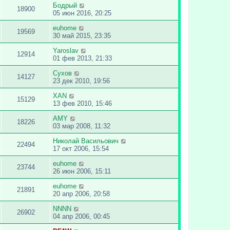
Бодрый
18900
05 июн 2016, 20:25
euhome
19569
30 май 2015, 23:35
Yaroslav
12914
01 фев 2013, 21:33
Сухов
14127
23 дек 2010, 19:56
XAN
15129
13 фев 2010, 15:46
AMY
18226
03 мар 2008, 11:32
Николай Васильович
22494
17 окт 2006, 15:54
euhome
23744
26 июн 2006, 15:11
euhome
21891
20 апр 2006, 20:58
NNNN
26902
04 апр 2006, 00:45