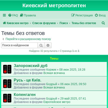
Киевский метрополитен
FAQ
Правила
Регистрация
Вход
П
Киевское метро
Список форумов
Поиск
Темы без ответов
о
Темы без ответов
и
Перейти к расширенному поиску
с
Поиск
Расширенный поиск
к
Найдено 32 результата • Страница
1
из
1
Темы
Запорожский дуб
Последнее сообщение
Коржик
«
08 июн 2025, 18:28
Добавлено в форуме
Всякая всячина
Русь - це Київ.
Последнее сообщение
Бодрый
«
06 июн 2025, 09:50
Добавлено в форуме
Всякая всячина
Копенгаген
Последнее сообщение
Бодрый
«
29 май 2025, 07:41
Добавлено в форуме
Европейское метро