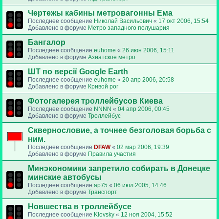
Чертежы кабины метровагонны Ема
Последнее сообщение
Николай Васильович
«
17 окт 2006, 15:54
Добавлено в форуме
Метро западного полушария
Бангалор
Последнее сообщение
euhome
«
26 июн 2006, 15:11
Добавлено в форуме
Азиатское метро
ШТ по версії Google Earth
Последнее сообщение
euhome
«
20 апр 2006, 20:58
Добавлено в форуме
Кривой рог
Фотогалерея троллейбусов Киева
Последнее сообщение
NNNN
«
04 апр 2006, 00:45
Добавлено в форуме
Троллейбус
Сквернословие, а точнее безголовая борьба с
ним.
Последнее сообщение
DFAW
«
02 мар 2006, 19:39
Добавлено в форуме
Правила участия
Минэкономики запретило собирать в Донецке
минские автобусы
Последнее сообщение
ap75
«
06 июл 2005, 14:46
Добавлено в форуме
Транспорт
Новшества в троллейбусе
Последнее сообщение
Klovsky
«
12 ноя 2004, 15:52