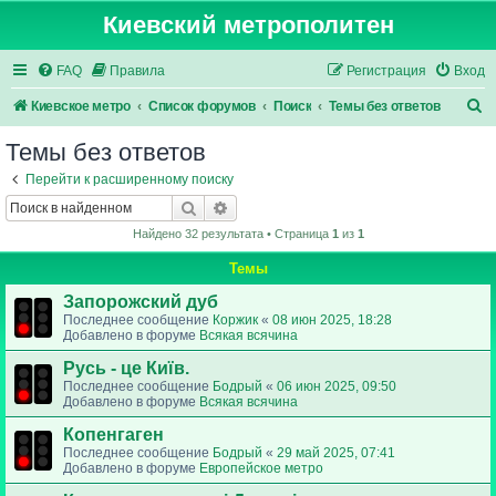
Киевский метрополитен
FAQ
Правила
Регистрация
Вход
П
Киевское метро
Список форумов
Поиск
Темы без ответов
о
Темы без ответов
и
Перейти к расширенному поиску
с
Поиск
Расширенный поиск
к
Найдено 32 результата • Страница
1
из
1
Темы
Запорожский дуб
Последнее сообщение
Коржик
«
08 июн 2025, 18:28
Добавлено в форуме
Всякая всячина
Русь - це Київ.
Последнее сообщение
Бодрый
«
06 июн 2025, 09:50
Добавлено в форуме
Всякая всячина
Копенгаген
Последнее сообщение
Бодрый
«
29 май 2025, 07:41
Добавлено в форуме
Европейское метро