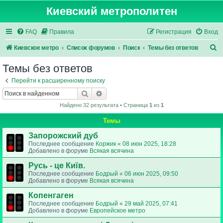
Киевский метрополитен
FAQ
Правила
Регистрация
Вход
П
Киевское метро
Список форумов
Поиск
Темы без ответов
о
Темы без ответов
и
Перейти к расширенному поиску
с
Поиск
Расширенный поиск
к
Найдено 32 результата • Страница
1
из
1
Темы
Запорожский дуб
Последнее сообщение
Коржик
«
08 июн 2025, 18:28
Добавлено в форуме
Всякая всячина
Русь - це Київ.
Последнее сообщение
Бодрый
«
06 июн 2025, 09:50
Добавлено в форуме
Всякая всячина
Копенгаген
Последнее сообщение
Бодрый
«
29 май 2025, 07:41
Добавлено в форуме
Европейское метро