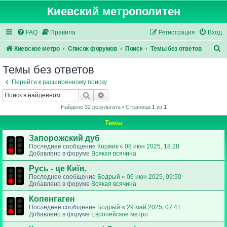
Киевский метрополитен
FAQ
Правила
Регистрация
Вход
П
Киевское метро
Список форумов
Поиск
Темы без ответов
о
Темы без ответов
и
Перейти к расширенному поиску
с
Поиск
Расширенный поиск
к
Найдено 32 результата • Страница
1
из
1
Темы
Запорожский дуб
Последнее сообщение
Коржик
«
08 июн 2025, 18:28
Добавлено в форуме
Всякая всячина
Русь - це Київ.
Последнее сообщение
Бодрый
«
06 июн 2025, 09:50
Добавлено в форуме
Всякая всячина
Копенгаген
Последнее сообщение
Бодрый
«
29 май 2025, 07:41
Добавлено в форуме
Европейское метро