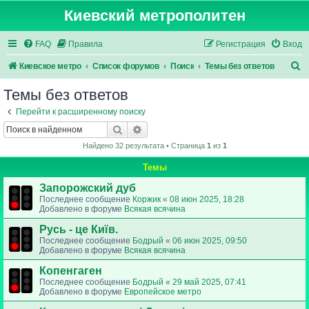
Киевский метрополитен
FAQ
Правила
Регистрация
Вход
П
Киевское метро
Список форумов
Поиск
Темы без ответов
о
Темы без ответов
и
Перейти к расширенному поиску
с
Поиск
Расширенный поиск
к
Найдено 32 результата • Страница
1
из
1
Темы
Запорожский дуб
Последнее сообщение
Коржик
«
08 июн 2025, 18:28
Добавлено в форуме
Всякая всячина
Русь - це Київ.
Последнее сообщение
Бодрый
«
06 июн 2025, 09:50
Добавлено в форуме
Всякая всячина
Копенгаген
Последнее сообщение
Бодрый
«
29 май 2025, 07:41
Добавлено в форуме
Европейское метро