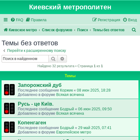
Киевский метрополитен
FAQ
Правила
Регистрация
Вход
П
Киевское метро
Список форумов
Поиск
Темы без ответов
о
Темы без ответов
и
Перейти к расширенному поиску
с
Поиск
Расширенный поиск
к
Найдено 32 результата • Страница
1
из
1
Темы
Запорожский дуб
Последнее сообщение
Коржик
«
08 июн 2025, 18:28
Добавлено в форуме
Всякая всячина
Русь - це Київ.
Последнее сообщение
Бодрый
«
06 июн 2025, 09:50
Добавлено в форуме
Всякая всячина
Копенгаген
Последнее сообщение
Бодрый
«
29 май 2025, 07:41
Добавлено в форуме
Европейское метро