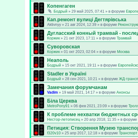
Копенгаген
Бодрый
»
29 май 2025, 07:41
» в форуме
Европ
Кап.ремонт вулиці Дегтярівська
Aktivnyy
»
21 авг 2024, 12:39
» в форуме
Реконструк
Дугласский конный трамвай - после
Коржик
»
21 окт 2023, 17:11
» в форуме
Трамвай
Суворовская
Коржик
»
01 окт 2023, 02:04
» в форуме
Москва
Неаполь
Бодрый
»
15 окт 2021, 19:11
» в форуме
Европейск
Stadler в Україні
Бодрый
»
28 сен 2021, 10:21
» в форуме
ЖД-транс
Замечания форумчанам
Vadim
»
19 май 2021, 14:17
» в форуме
Анонсы
Біла Церква
MetroPony91
»
06 фев 2021, 23:09
» в форуме
Трол
К проблеме нехватки бюджетных ср
Нестор-летописец
»
20 апр 2018, 11:35
» в форуме
Петиция: Cтворення Музею транспо
f320v10
»
25 апр 2017, 12:18
» в форуме
Транспорт