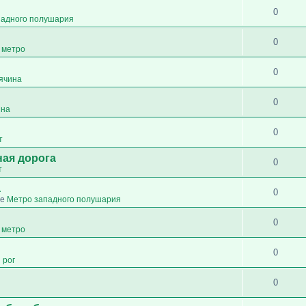
0
падного полушария
0
 метро
0
сячина
0
ина
0
т
ная дорога
0
т
а
0
ме
Метро западного полушария
0
 метро
0
 рог
0