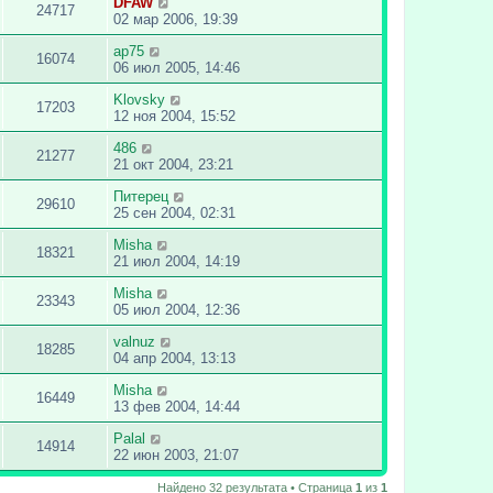
DFAW
24717
02 мар 2006, 19:39
ap75
16074
06 июл 2005, 14:46
Klovsky
17203
12 ноя 2004, 15:52
486
21277
21 окт 2004, 23:21
Питерец
29610
25 сен 2004, 02:31
Misha
18321
21 июл 2004, 14:19
Misha
23343
05 июл 2004, 12:36
valnuz
18285
04 апр 2004, 13:13
Misha
16449
13 фев 2004, 14:44
Palal
14914
22 июн 2003, 21:07
Найдено 32 результата • Страница
1
из
1