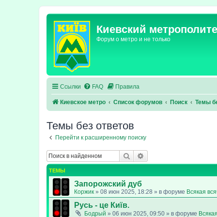
Киевский метрополит
Форум о метро и не только
Ссылки
FAQ
Правила
Киевское метро
Список форумов
Поиск
Темы б
Темы без ответов
Перейти к расширенному поиску
Поиск
Расширенный поиск
ТЕМЫ
Запорожский дуб
Коржик
»
08 июн 2025, 18:28
» в форуме
Всякая вс
Русь - це Київ.
Бодрый
»
06 июн 2025, 09:50
» в форуме
Всяка