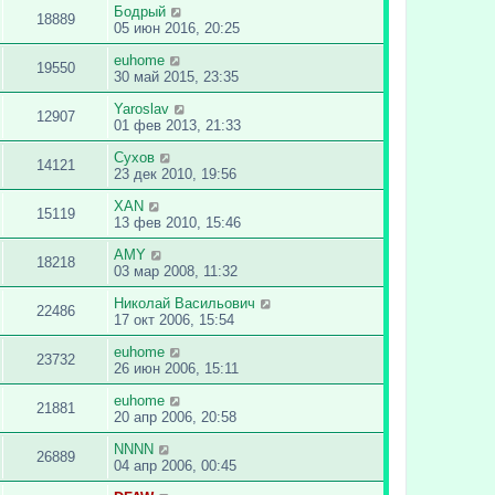
Бодрый
18889
05 июн 2016, 20:25
euhome
19550
30 май 2015, 23:35
Yaroslav
12907
01 фев 2013, 21:33
Сухов
14121
23 дек 2010, 19:56
XAN
15119
13 фев 2010, 15:46
AMY
18218
03 мар 2008, 11:32
Николай Васильович
22486
17 окт 2006, 15:54
euhome
23732
26 июн 2006, 15:11
euhome
21881
20 апр 2006, 20:58
NNNN
26889
04 апр 2006, 00:45