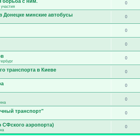
 борьба с ним.
0
 участия
в Донецке минские автобусы
0
0
0
ов
0
тербург
го транспорта в Киеве
0
ра
0
0
ина
ичный транспорт"
0
о СФского аэропорта)
0
ина