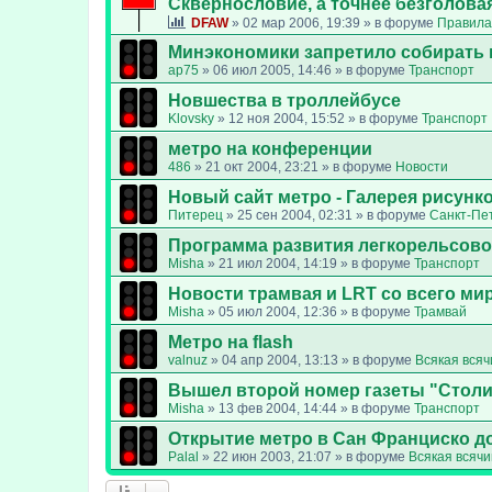
Сквернословие, а точнее безголовая
DFAW
»
02 мар 2006, 19:39
» в форуме
Правила
Минэкономики запретило собирать 
ap75
»
06 июл 2005, 14:46
» в форуме
Транспорт
Новшества в троллейбусе
Klovsky
»
12 ноя 2004, 15:52
» в форуме
Транспорт
метро на конференции
486
»
21 окт 2004, 23:21
» в форуме
Новости
Новый сайт метро - Галерея рисунк
Питерец
»
25 сен 2004, 02:31
» в форуме
Санкт-Пе
Программа развития легкорельсово
Misha
»
21 июл 2004, 14:19
» в форуме
Транспорт
Новости трамвая и LRT со всего ми
Misha
»
05 июл 2004, 12:36
» в форуме
Трамвай
Метро на flash
valnuz
»
04 апр 2004, 13:13
» в форуме
Всякая всяч
Вышел второй номер газеты "Стол
Misha
»
13 фев 2004, 14:44
» в форуме
Транспорт
Открытие метро в Сан Франциско д
Palal
»
22 июн 2003, 21:07
» в форуме
Всякая всяч