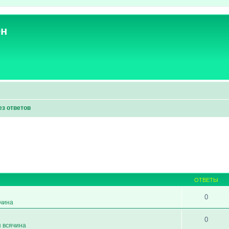
ен
ез ответов
ОТВЕТЫ
0
ячина
0
я всячина