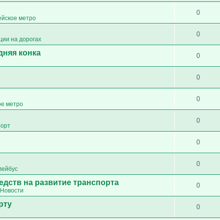
0
ейское метро
0
ции на дорогах
дняя конка
0
0
0
ое метро
0
порт
0
0
лейбус
едств на развитие транспорта
0
Новости
рту
0