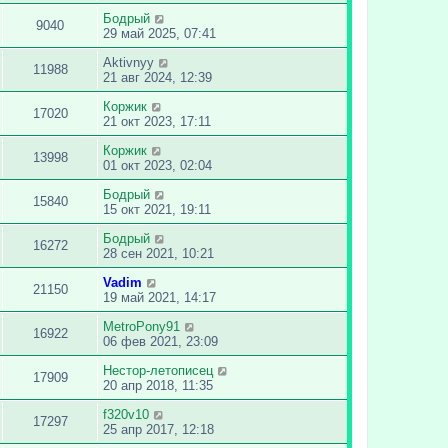
Бодрый
9040
29 май 2025, 07:41
Aktivnyy
11988
21 авг 2024, 12:39
Коржик
17020
21 окт 2023, 17:11
Коржик
13998
01 окт 2023, 02:04
Бодрый
15840
15 окт 2021, 19:11
Бодрый
16272
28 сен 2021, 10:21
Vadim
21150
19 май 2021, 14:17
MetroPony91
16922
06 фев 2021, 23:09
Нестор-летописец
17909
20 апр 2018, 11:35
f320v10
17297
25 апр 2017, 12:18