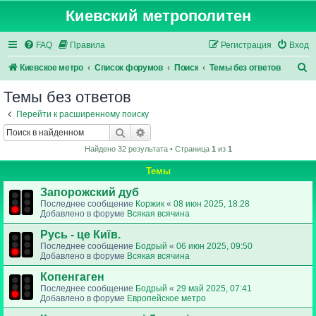
Киевский метрополитен
FAQ
Правила
Регистрация
Вход
П
Киевское метро
Список форумов
Поиск
Темы без ответов
о
Темы без ответов
и
Перейти к расширенному поиску
с
Поиск
Расширенный поиск
к
Найдено 32 результата • Страница
1
из
1
Темы
Запорожский дуб
Последнее сообщение
Коржик
«
08 июн 2025, 18:28
Добавлено в форуме
Всякая всячина
Русь - це Київ.
Последнее сообщение
Бодрый
«
06 июн 2025, 09:50
Добавлено в форуме
Всякая всячина
Копенгаген
Последнее сообщение
Бодрый
«
29 май 2025, 07:41
Добавлено в форуме
Европейское метро