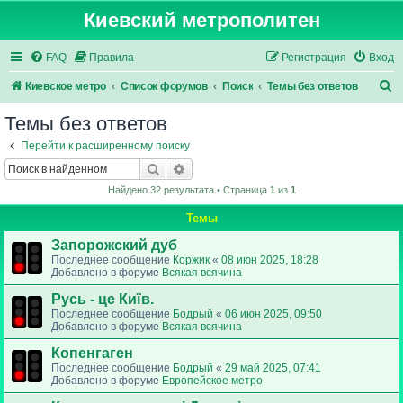
Киевский метрополитен
FAQ
Правила
Регистрация
Вход
П
Киевское метро
Список форумов
Поиск
Темы без ответов
о
Темы без ответов
и
Перейти к расширенному поиску
с
Поиск
Расширенный поиск
к
Найдено 32 результата • Страница
1
из
1
Темы
Запорожский дуб
Последнее сообщение
Коржик
«
08 июн 2025, 18:28
Добавлено в форуме
Всякая всячина
Русь - це Київ.
Последнее сообщение
Бодрый
«
06 июн 2025, 09:50
Добавлено в форуме
Всякая всячина
Копенгаген
Последнее сообщение
Бодрый
«
29 май 2025, 07:41
Добавлено в форуме
Европейское метро