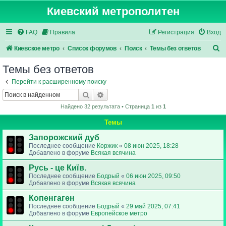
Киевский метрополитен
FAQ
Правила
Регистрация
Вход
П
Киевское метро
Список форумов
Поиск
Темы без ответов
о
Темы без ответов
и
Перейти к расширенному поиску
с
Поиск
Расширенный поиск
к
Найдено 32 результата • Страница
1
из
1
Темы
Запорожский дуб
Последнее сообщение
Коржик
«
08 июн 2025, 18:28
Добавлено в форуме
Всякая всячина
Русь - це Київ.
Последнее сообщение
Бодрый
«
06 июн 2025, 09:50
Добавлено в форуме
Всякая всячина
Копенгаген
Последнее сообщение
Бодрый
«
29 май 2025, 07:41
Добавлено в форуме
Европейское метро