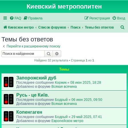
Киевский метрополитен
FAQ
Правила
Регистрация
Вход
П
Киевское метро
Список форумов
Поиск
Темы без ответов
о
Темы без ответов
и
Перейти к расширенному поиску
с
Поиск
Расширенный поиск
к
Найдено 32 результата • Страница
1
из
1
Темы
Запорожский дуб
Последнее сообщение
Коржик
«
08 июн 2025, 18:28
Добавлено в форуме
Всякая всячина
Русь - це Київ.
Последнее сообщение
Бодрый
«
06 июн 2025, 09:50
Добавлено в форуме
Всякая всячина
Копенгаген
Последнее сообщение
Бодрый
«
29 май 2025, 07:41
Добавлено в форуме
Европейское метро