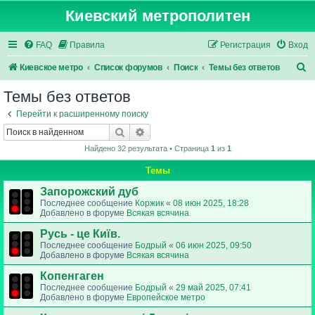
Киевский метрополитен
FAQ
Правила
Регистрация
Вход
П
Киевское метро
Список форумов
Поиск
Темы без ответов
о
Темы без ответов
и
Перейти к расширенному поиску
с
Поиск
Расширенный поиск
к
Найдено 32 результата • Страница
1
из
1
Темы
Запорожский дуб
Последнее сообщение
Коржик
«
08 июн 2025, 18:28
Добавлено в форуме
Всякая всячина
Русь - це Київ.
Последнее сообщение
Бодрый
«
06 июн 2025, 09:50
Добавлено в форуме
Всякая всячина
Копенгаген
Последнее сообщение
Бодрый
«
29 май 2025, 07:41
Добавлено в форуме
Европейское метро