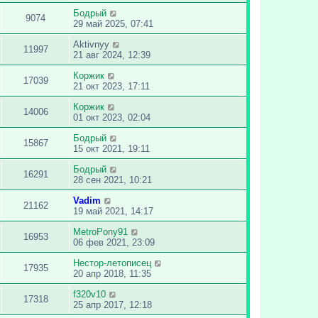
Бодрый
9074
29 май 2025, 07:41
Aktivnyy
11997
21 авг 2024, 12:39
Коржик
17039
21 окт 2023, 17:11
Коржик
14006
01 окт 2023, 02:04
Бодрый
15867
15 окт 2021, 19:11
Бодрый
16291
28 сен 2021, 10:21
Vadim
21162
19 май 2021, 14:17
MetroPony91
16953
06 фев 2021, 23:09
Нестор-летописец
17935
20 апр 2018, 11:35
f320v10
17318
25 апр 2017, 12:18