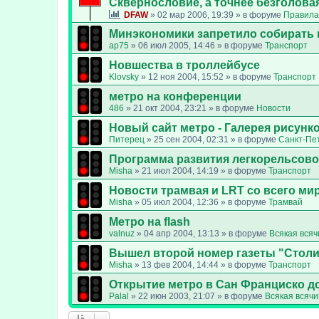
Сквернословие, а точнее безголовая
DFAW
»
02 мар 2006, 19:39
» в форуме
Правила
Минэкономики запретило собирать 
ap75
»
06 июл 2005, 14:46
» в форуме
Транспорт
Новшества в троллейбусе
Klovsky
»
12 ноя 2004, 15:52
» в форуме
Транспорт
метро на конференции
486
»
21 окт 2004, 23:21
» в форуме
Новости
Новый сайт метро - Галерея рисунк
Питерец
»
25 сен 2004, 02:31
» в форуме
Санкт-Пе
Программа развития легкорельсово
Misha
»
21 июл 2004, 14:19
» в форуме
Транспорт
Новости трамвая и LRT со всего ми
Misha
»
05 июл 2004, 12:36
» в форуме
Трамвай
Метро на flash
valnuz
»
04 апр 2004, 13:13
» в форуме
Всякая всяч
Вышел второй номер газеты "Стол
Misha
»
13 фев 2004, 14:44
» в форуме
Транспорт
Открытие метро в Сан Франциско д
Palal
»
22 июн 2003, 21:07
» в форуме
Всякая всяч