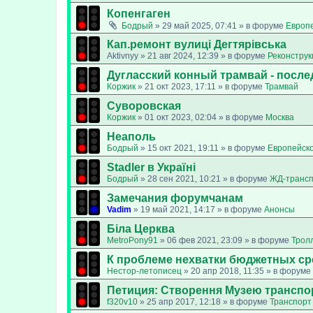
Копенгаген
Бодрый
»
29 май 2025, 07:41
» в форуме
Европ
Кап.ремонт вулиці Дегтярівська
Aktivnyy
»
21 авг 2024, 12:39
» в форуме
Реконструк
Дугласский конный трамвай - после
Коржик
»
21 окт 2023, 17:11
» в форуме
Трамвай
Суворовская
Коржик
»
01 окт 2023, 02:04
» в форуме
Москва
Неаполь
Бодрый
»
15 окт 2021, 19:11
» в форуме
Европейск
Stadler в Україні
Бодрый
»
28 сен 2021, 10:21
» в форуме
ЖД-транс
Замечания форумчанам
Vadim
»
19 май 2021, 14:17
» в форуме
Анонсы
Біла Церква
MetroPony91
»
06 фев 2021, 23:09
» в форуме
Трол
К проблеме нехватки бюджетных ср
Нестор-летописец
»
20 апр 2018, 11:35
» в форуме
Петиция: Cтворення Музею транспо
f320v10
»
25 апр 2017, 12:18
» в форуме
Транспорт