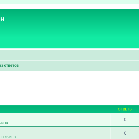
ен
ез ответов
ОТВЕТЫ
0
ячина
0
я всячина