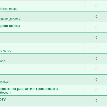
0
ейское метро
0
ции на дорогах
дняя конка
0
0
0
ое метро
0
порт
0
0
лейбус
едств на развитие транспорта
0
Новости
рту
0