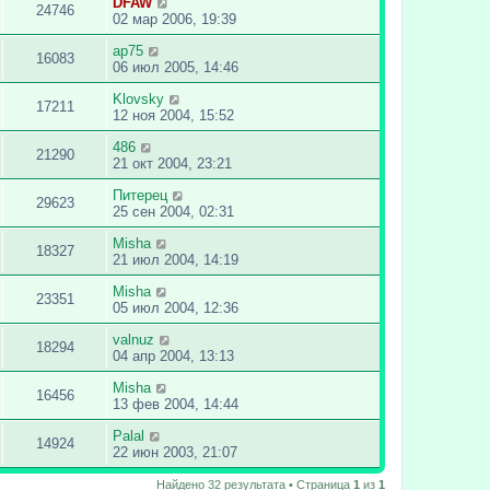
DFAW
24746
02 мар 2006, 19:39
ap75
16083
06 июл 2005, 14:46
Klovsky
17211
12 ноя 2004, 15:52
486
21290
21 окт 2004, 23:21
Питерец
29623
25 сен 2004, 02:31
Misha
18327
21 июл 2004, 14:19
Misha
23351
05 июл 2004, 12:36
valnuz
18294
04 апр 2004, 13:13
Misha
16456
13 фев 2004, 14:44
Palal
14924
22 июн 2003, 21:07
Найдено 32 результата • Страница
1
из
1