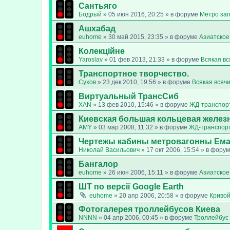
Сантьяго
Бодрый
»
05 июн 2016, 20:25
» в форуме
Метро за
Ашхабад
euhome
»
30 май 2015, 23:35
» в форуме
Азиатское
Колекційне
Yaroslav
»
01 фев 2013, 21:33
» в форуме
Всякая в
Транспортное творчество.
Сухов
»
23 дек 2010, 19:56
» в форуме
Всякая всяч
Виртуальный ТрансСиб
XAN
»
13 фев 2010, 15:46
» в форуме
ЖД-транспор
Киевская большая кольцевая желез
AMY
»
03 мар 2008, 11:32
» в форуме
ЖД-транспор
Чертежы кабины метровагонны Ем
Николай Васильович
»
17 окт 2006, 15:54
» в фору
Бангалор
euhome
»
26 июн 2006, 15:11
» в форуме
Азиатское
ШТ по версії Google Earth
euhome
»
20 апр 2006, 20:58
» в форуме
Кривой
Фотогалерея троллейбусов Киева
NNNN
»
04 апр 2006, 00:45
» в форуме
Троллейбус