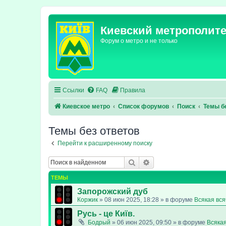
Киевский метрополит
Форум о метро и не только
Ссылки
FAQ
Правила
Киевское метро
Список форумов
Поиск
Темы б
Темы без ответов
Перейти к расширенному поиску
Поиск
Расширенный поиск
ТЕМЫ
Запорожский дуб
Коржик
»
08 июн 2025, 18:28
» в форуме
Всякая вс
Русь - це Київ.
Бодрый
»
06 июн 2025, 09:50
» в форуме
Всяка