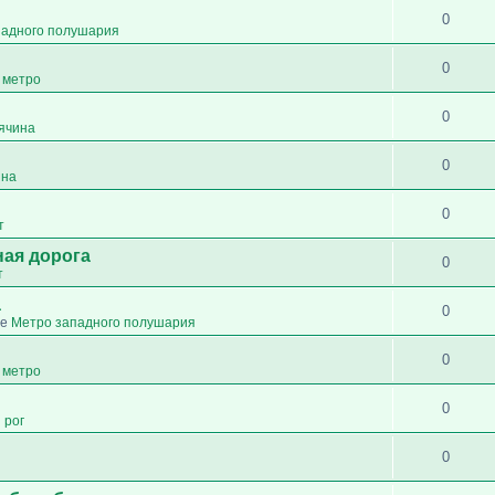
0
падного полушария
0
 метро
0
сячина
0
ина
0
т
ная дорога
0
т
а
0
ме
Метро западного полушария
0
 метро
0
 рог
0