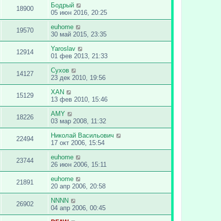
Бодрый
18900
05 июн 2016, 20:25
euhome
19570
30 май 2015, 23:35
Yaroslav
12914
01 фев 2013, 21:33
Сухов
14127
23 дек 2010, 19:56
XAN
15129
13 фев 2010, 15:46
AMY
18226
03 мар 2008, 11:32
Николай Васильович
22494
17 окт 2006, 15:54
euhome
23744
26 июн 2006, 15:11
euhome
21891
20 апр 2006, 20:58
NNNN
26902
04 апр 2006, 00:45