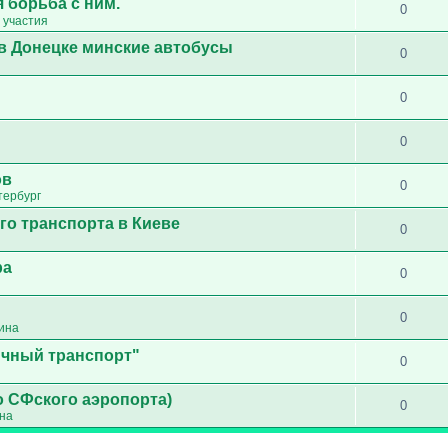
 борьба с ним.
0
 участия
в Донецке минские автобусы
0
0
0
ов
0
тербург
го транспорта в Киеве
0
ра
0
0
ина
ичный транспорт"
0
о СФского аэропорта)
0
ина