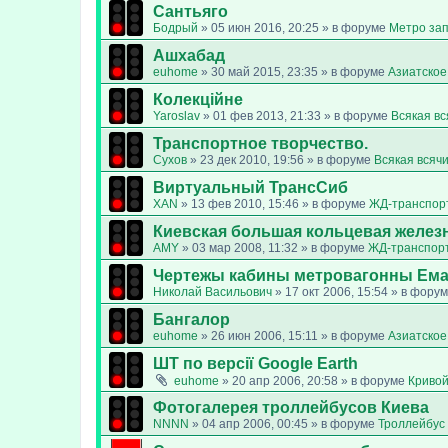
Сантьяго
Бодрый
»
05 июн 2016, 20:25
» в форуме
Метро за
Ашхабад
euhome
»
30 май 2015, 23:35
» в форуме
Азиатское
Колекційне
Yaroslav
»
01 фев 2013, 21:33
» в форуме
Всякая в
Транспортное творчество.
Сухов
»
23 дек 2010, 19:56
» в форуме
Всякая всяч
Виртуальный ТрансСиб
XAN
»
13 фев 2010, 15:46
» в форуме
ЖД-транспор
Киевская большая кольцевая желез
AMY
»
03 мар 2008, 11:32
» в форуме
ЖД-транспор
Чертежы кабины метровагонны Ем
Николай Васильович
»
17 окт 2006, 15:54
» в фору
Бангалор
euhome
»
26 июн 2006, 15:11
» в форуме
Азиатское
ШТ по версії Google Earth
euhome
»
20 апр 2006, 20:58
» в форуме
Кривой
Фотогалерея троллейбусов Киева
NNNN
»
04 апр 2006, 00:45
» в форуме
Троллейбус