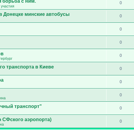
 борьба с ним.
0
 участия
в Донецке минские автобусы
0
0
0
ов
0
тербург
го транспорта в Киеве
0
ра
0
0
ина
ичный транспорт"
0
о СФского аэропорта)
0
ина