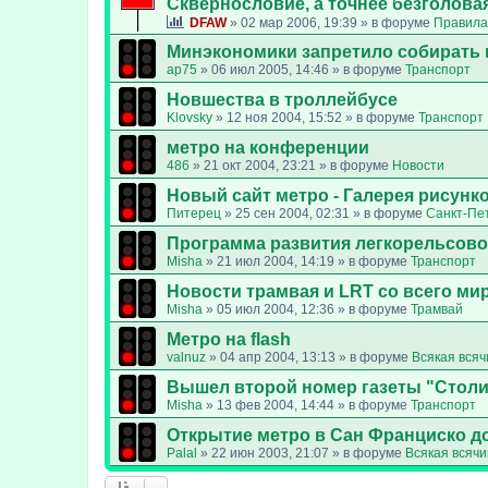
Сквернословие, а точнее безголовая
DFAW
»
02 мар 2006, 19:39
» в форуме
Правила
Минэкономики запретило собирать 
ap75
»
06 июл 2005, 14:46
» в форуме
Транспорт
Новшества в троллейбусе
Klovsky
»
12 ноя 2004, 15:52
» в форуме
Транспорт
метро на конференции
486
»
21 окт 2004, 23:21
» в форуме
Новости
Новый сайт метро - Галерея рисунк
Питерец
»
25 сен 2004, 02:31
» в форуме
Санкт-Пе
Программа развития легкорельсово
Misha
»
21 июл 2004, 14:19
» в форуме
Транспорт
Новости трамвая и LRT со всего ми
Misha
»
05 июл 2004, 12:36
» в форуме
Трамвай
Метро на flash
valnuz
»
04 апр 2004, 13:13
» в форуме
Всякая всяч
Вышел второй номер газеты "Стол
Misha
»
13 фев 2004, 14:44
» в форуме
Транспорт
Открытие метро в Сан Франциско д
Palal
»
22 июн 2003, 21:07
» в форуме
Всякая всяч