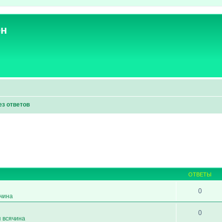
ен
ез ответов
ОТВЕТЫ
0
ячина
0
я всячина