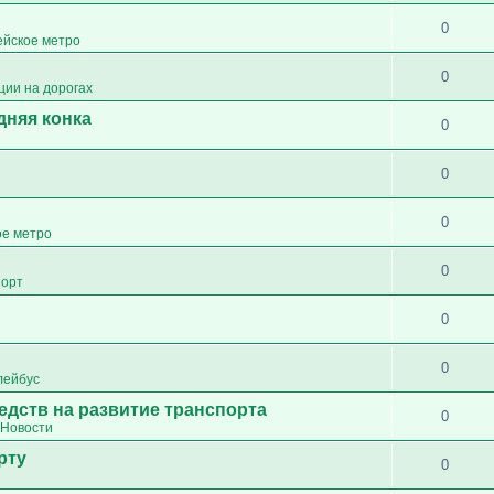
0
ейское метро
0
ции на дорогах
дняя конка
0
0
0
ое метро
0
порт
0
0
лейбус
едств на развитие транспорта
0
Новости
рту
0