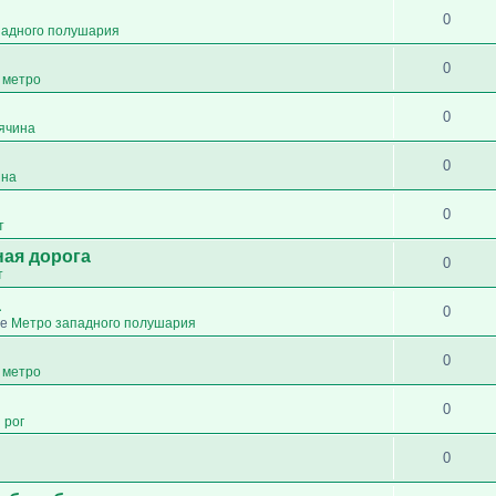
0
падного полушария
0
 метро
0
сячина
0
ина
0
т
ная дорога
0
т
а
0
ме
Метро западного полушария
0
 метро
0
 рог
0