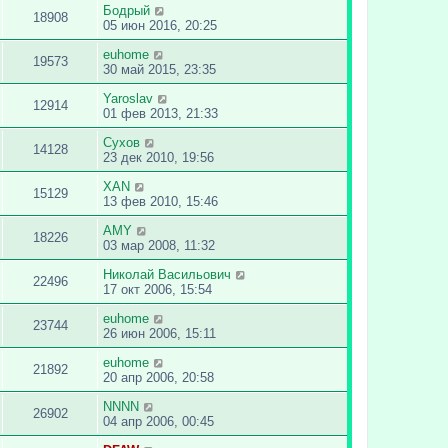
Бодрый
18908
05 июн 2016, 20:25
euhome
19573
30 май 2015, 23:35
Yaroslav
12914
01 фев 2013, 21:33
Сухов
14128
23 дек 2010, 19:56
XAN
15129
13 фев 2010, 15:46
AMY
18226
03 мар 2008, 11:32
Николай Васильович
22496
17 окт 2006, 15:54
euhome
23744
26 июн 2006, 15:11
euhome
21892
20 апр 2006, 20:58
NNNN
26902
04 апр 2006, 00:45