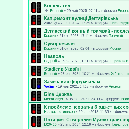
Копенгаген
Бодрый
»
29 май 2025, 07:41
» в форуме
Европ
Кап.ремонт вулиці Дегтярівська
Aktivnyy
»
21 авг 2024, 12:39
» в форуме
Реконструк
Дугласский конный трамвай - после
Коржик
»
21 окт 2023, 17:11
» в форуме
Трамвай
Суворовская
Коржик
»
01 окт 2023, 02:04
» в форуме
Москва
Неаполь
Бодрый
»
15 окт 2021, 19:11
» в форуме
Европейск
Stadler в Україні
Бодрый
»
28 сен 2021, 10:21
» в форуме
ЖД-транс
Замечания форумчанам
Vadim
»
19 май 2021, 14:17
» в форуме
Анонсы
Біла Церква
MetroPony91
»
06 фев 2021, 23:09
» в форуме
Трол
К проблеме нехватки бюджетных ср
Нестор-летописец
»
20 апр 2018, 11:35
» в форуме
Петиция: Cтворення Музею транспо
f320v10
»
25 апр 2017, 12:18
» в форуме
Транспорт