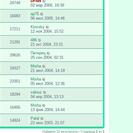
DFAW
24748
02 мар 2006, 19:39
ap75
16083
06 июл 2005, 14:46
Klovsky
17211
12 ноя 2004, 15:52
486
21291
21 окт 2004, 23:21
Питерец
29626
25 сен 2004, 02:31
Misha
18327
21 июл 2004, 14:19
Misha
23351
05 июл 2004, 12:36
valnuz
18294
04 апр 2004, 13:13
Misha
16456
13 фев 2004, 14:44
Palal
14924
22 июн 2003, 21:07
Найдено 32 результата • Страница
1
из
1