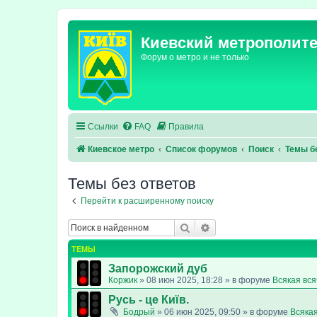
Киевский метрополит
Форум о метро и не только
Ссылки
FAQ
Правила
Киевское метро
Список форумов
Поиск
Темы б
Темы без ответов
Перейти к расширенному поиску
Поиск
Расширенный поиск
ТЕМЫ
Запорожский дуб
Коржик
»
08 июн 2025, 18:28
» в форуме
Всякая вс
Русь - це Київ.
Бодрый
»
06 июн 2025, 09:50
» в форуме
Всяка