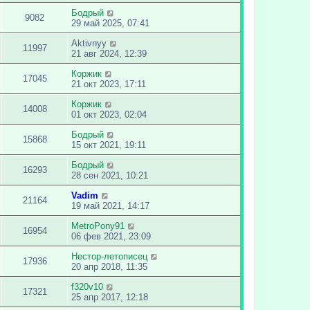
Бодрый
9082
29 май 2025, 07:41
Aktivnyy
11997
21 авг 2024, 12:39
Коржик
17045
21 окт 2023, 17:11
Коржик
14008
01 окт 2023, 02:04
Бодрый
15868
15 окт 2021, 19:11
Бодрый
16293
28 сен 2021, 10:21
Vadim
21164
19 май 2021, 14:17
MetroPony91
16954
06 фев 2021, 23:09
Нестор-летописец
17936
20 апр 2018, 11:35
f320v10
17321
25 апр 2017, 12:18