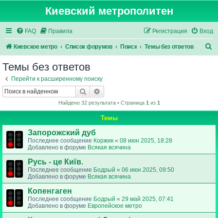
Киевский метрополитен
FAQ
Правила
Регистрация
Вход
П
Киевское метро
Список форумов
Поиск
Темы без ответов
о
Темы без ответов
и
Перейти к расширенному поиску
с
Поиск
Расширенный поиск
к
Найдено 32 результата • Страница
1
из
1
Темы
Запорожский дуб
Последнее сообщение
Коржик
«
08 июн 2025, 18:28
Добавлено в форуме
Всякая всячина
Русь - це Київ.
Последнее сообщение
Бодрый
«
06 июн 2025, 09:50
Добавлено в форуме
Всякая всячина
Копенгаген
Последнее сообщение
Бодрый
«
29 май 2025, 07:41
Добавлено в форуме
Европейское метро