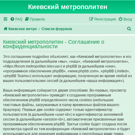
Киевский метрополитен
FAQ
Правила
Регистрация
Вход
П
Киевское метро
Список форумов
о
Киевский метрополитен - Соглашение о
и
конфиденциальности
с
Это соглашение подробно объясняет, как «Киевский метрополитен» и его
к
подразделения (в дальнейшем «мы», «наш», «Киевский метрополитен»,
«https://forum.metropoliten.kiev.ua») и phpBB (в дальнейшем «они»,
«программное обеспечение phpBB», «www.phpbb.com», «phpBB Limited»,
«phpBB Teams») используют информацию, полученную во время любой из
ваших пользовательских сессий (в дальнейшем «ваша информация»).
Ваша информация собирается двумя способами. Во-первых, просмотр
«Киевский метрополитен» приведёт к созданию программным
обеспечением phpBB определённого числа cookies (небольшие
текстовые файлы, загружаемые в папку временных файлов вашего
браузера). Первые две cookie содержат только идентификатор
пользователя (в дальнейшем «user-id») и идентификатор анонимной
сессии (в дальнейшем «session-id»), автоматически присвоенные вам
программным обеспечением phpBB. Третья cookie будет создана после
просмотра одной из тем конференции «Киевский метрополитен» и будет
использоваться для хранения информации о прочтённых вами темах,