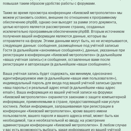
повышая таким образом удобство работы с форумами.
Также во время просмотра конференции «Киевский метрополитен» мы
можем установить cookies, внешние по отношению к программному
обеспечению phpBB, однако они выходят за рамки этого документа,
целью которого является рассмотрение страниц, созданных
исключительно программным обеспечением phpBB. Вторым источником
получения вашей информации являются данные, которые вы
отправляете на форум. Этими данными могут быть, но не исчерпываются,
следующие данные: сообщения, размещённые под учётной записью
Гостя (в дальнейшем «анонимные сообщения»), данные, указанные при
регистрации в конференции «Киевский метрополитен» (в дальнейшем
«ваша учётная запись») и сообщения, оставленные вами после
регистрации и авторизации (в дальнейшем «ваши сообщения»).
Ваша учётная запись будет содержать, как минимум, однозначно
идентифицируемое имя (в дальнейшем «ваше имя пользователя»),
индивидуальный пароль для входа под вашей учётной записью (далее
«ваш пароль») и реальный адрес email (в дальнейшем «ваш адрес
email»). Ваша информация из вашей учётной записи на форумах
«Киевский метрополитен» охраняется законами о защите компьютерной
информации, применяемыми в стране, предоставляющей нам услуги
хостинга. Любая информация, запрашиваемая при регистрации в
конференции «Киевский метрополитен», кроме вашего имени
пользователя, вашего пароля и вашего адреса email, может быть как
необходимой, так и необязательной ко вводу, на усмотрение
администрации конференции «Киевский метрополитен». В любом случае
у вас есть возможность выбрать, какая информация из вашей учётной