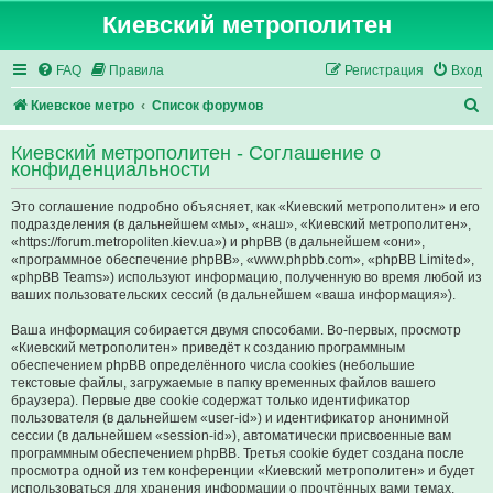
Киевский метрополитен
FAQ
Правила
Регистрация
Вход
П
Киевское метро
Список форумов
о
Киевский метрополитен - Соглашение о
и
конфиденциальности
с
Это соглашение подробно объясняет, как «Киевский метрополитен» и его
к
подразделения (в дальнейшем «мы», «наш», «Киевский метрополитен»,
«https://forum.metropoliten.kiev.ua») и phpBB (в дальнейшем «они»,
«программное обеспечение phpBB», «www.phpbb.com», «phpBB Limited»,
«phpBB Teams») используют информацию, полученную во время любой из
ваших пользовательских сессий (в дальнейшем «ваша информация»).
Ваша информация собирается двумя способами. Во-первых, просмотр
«Киевский метрополитен» приведёт к созданию программным
обеспечением phpBB определённого числа cookies (небольшие
текстовые файлы, загружаемые в папку временных файлов вашего
браузера). Первые две cookie содержат только идентификатор
пользователя (в дальнейшем «user-id») и идентификатор анонимной
сессии (в дальнейшем «session-id»), автоматически присвоенные вам
программным обеспечением phpBB. Третья cookie будет создана после
просмотра одной из тем конференции «Киевский метрополитен» и будет
использоваться для хранения информации о прочтённых вами темах,