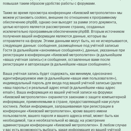
повышая таким образом удобство работы с форумами.
Также во время просмотра конференции «Киевский метрополитен» мы
можем установить cookies, внешние по отношению к программному
обеспечению phpBB, однако они выходят за рамки этого документа,
целью которого является рассмотрение страниц, созданных
исключительно программным обеспечением phpBB. Вторым источником
получения вашей информации являются данные, которые вы
отправляете на форум. Этими данными могут быть, но не исчерпываются,
следующие данные: сообщения, размещённые под учётной записью
Гостя (в дальнейшем «анонимные сообщения»), данные, указанные при
регистрации в конференции «Киевский метрополитен» (в дальнейшем
«ваша учётная запись») и сообщения, оставленные вами после
регистрации и авторизации (в дальнейшем «ваши сообщения»).
Ваша учётная запись будет содержать, как минимум, однозначно
идентифицируемое имя (в дальнейшем «ваше имя пользователя»),
индивидуальный пароль для входа под вашей учётной записью (далее
«ваш пароль») и реальный адрес email (в дальнейшем «ваш адрес
email»). Ваша информация из вашей учётной записи на форумах
«Киевский метрополитен» охраняется законами о защите компьютерной
информации, применяемыми в стране, предоставляющей нам услуги
хостинга. Любая информация, запрашиваемая при регистрации в
конференции «Киевский метрополитен», кроме вашего имени
пользователя, вашего пароля и вашего адреса email, может быть как
необходимой, так и необязательной ко вводу, на усмотрение
администрации конференции «Киевский метрополитен». В любом случае
у вас есть возможность выбрать, какая информация из вашей учётной