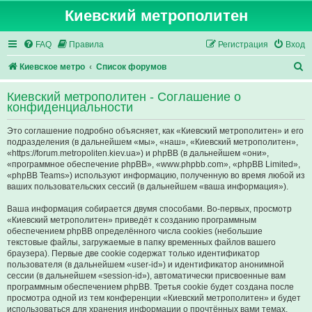
Киевский метрополитен
FAQ
Правила
Регистрация
Вход
П
Киевское метро
Список форумов
о
Киевский метрополитен - Соглашение о
и
конфиденциальности
с
Это соглашение подробно объясняет, как «Киевский метрополитен» и его
к
подразделения (в дальнейшем «мы», «наш», «Киевский метрополитен»,
«https://forum.metropoliten.kiev.ua») и phpBB (в дальнейшем «они»,
«программное обеспечение phpBB», «www.phpbb.com», «phpBB Limited»,
«phpBB Teams») используют информацию, полученную во время любой из
ваших пользовательских сессий (в дальнейшем «ваша информация»).
Ваша информация собирается двумя способами. Во-первых, просмотр
«Киевский метрополитен» приведёт к созданию программным
обеспечением phpBB определённого числа cookies (небольшие
текстовые файлы, загружаемые в папку временных файлов вашего
браузера). Первые две cookie содержат только идентификатор
пользователя (в дальнейшем «user-id») и идентификатор анонимной
сессии (в дальнейшем «session-id»), автоматически присвоенные вам
программным обеспечением phpBB. Третья cookie будет создана после
просмотра одной из тем конференции «Киевский метрополитен» и будет
использоваться для хранения информации о прочтённых вами темах,