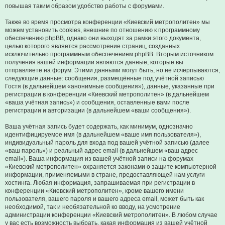
повышая таким образом удобство работы с форумами.
Также во время просмотра конференции «Киевский метрополитен» мы
можем установить cookies, внешние по отношению к программному
обеспечению phpBB, однако они выходят за рамки этого документа,
целью которого является рассмотрение страниц, созданных
исключительно программным обеспечением phpBB. Вторым источником
получения вашей информации являются данные, которые вы
отправляете на форум. Этими данными могут быть, но не исчерпываются,
следующие данные: сообщения, размещённые под учётной записью
Гостя (в дальнейшем «анонимные сообщения»), данные, указанные при
регистрации в конференции «Киевский метрополитен» (в дальнейшем
«ваша учётная запись») и сообщения, оставленные вами после
регистрации и авторизации (в дальнейшем «ваши сообщения»).
Ваша учётная запись будет содержать, как минимум, однозначно
идентифицируемое имя (в дальнейшем «ваше имя пользователя»),
индивидуальный пароль для входа под вашей учётной записью (далее
«ваш пароль») и реальный адрес email (в дальнейшем «ваш адрес
email»). Ваша информация из вашей учётной записи на форумах
«Киевский метрополитен» охраняется законами о защите компьютерной
информации, применяемыми в стране, предоставляющей нам услуги
хостинга. Любая информация, запрашиваемая при регистрации в
конференции «Киевский метрополитен», кроме вашего имени
пользователя, вашего пароля и вашего адреса email, может быть как
необходимой, так и необязательной ко вводу, на усмотрение
администрации конференции «Киевский метрополитен». В любом случае
у вас есть возможность выбрать, какая информация из вашей учётной