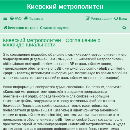
Киевский метрополитен
FAQ
Правила
Регистрация
Вход
П
Киевское метро
Список форумов
о
Киевский метрополитен - Соглашение о
и
конфиденциальности
с
Это соглашение подробно объясняет, как «Киевский метрополитен» и его
к
подразделения (в дальнейшем «мы», «наш», «Киевский метрополитен»,
«https://forum.metropoliten.kiev.ua») и phpBB (в дальнейшем «они»,
«программное обеспечение phpBB», «www.phpbb.com», «phpBB Limited»,
«phpBB Teams») используют информацию, полученную во время любой из
ваших пользовательских сессий (в дальнейшем «ваша информация»).
Ваша информация собирается двумя способами. Во-первых, просмотр
«Киевский метрополитен» приведёт к созданию программным
обеспечением phpBB определённого числа cookies (небольшие
текстовые файлы, загружаемые в папку временных файлов вашего
браузера). Первые две cookie содержат только идентификатор
пользователя (в дальнейшем «user-id») и идентификатор анонимной
сессии (в дальнейшем «session-id»), автоматически присвоенные вам
программным обеспечением phpBB. Третья cookie будет создана после
просмотра одной из тем конференции «Киевский метрополитен» и будет
использоваться для хранения информации о прочтённых вами темах,