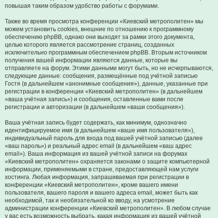
повышая таким образом удобство работы с форумами.
Также во время просмотра конференции «Киевский метрополитен» мы
можем установить cookies, внешние по отношению к программному
обеспечению phpBB, однако они выходят за рамки этого документа,
целью которого является рассмотрение страниц, созданных
исключительно программным обеспечением phpBB. Вторым источником
получения вашей информации являются данные, которые вы
отправляете на форум. Этими данными могут быть, но не исчерпываются,
следующие данные: сообщения, размещённые под учётной записью
Гостя (в дальнейшем «анонимные сообщения»), данные, указанные при
регистрации в конференции «Киевский метрополитен» (в дальнейшем
«ваша учётная запись») и сообщения, оставленные вами после
регистрации и авторизации (в дальнейшем «ваши сообщения»).
Ваша учётная запись будет содержать, как минимум, однозначно
идентифицируемое имя (в дальнейшем «ваше имя пользователя»),
индивидуальный пароль для входа под вашей учётной записью (далее
«ваш пароль») и реальный адрес email (в дальнейшем «ваш адрес
email»). Ваша информация из вашей учётной записи на форумах
«Киевский метрополитен» охраняется законами о защите компьютерной
информации, применяемыми в стране, предоставляющей нам услуги
хостинга. Любая информация, запрашиваемая при регистрации в
конференции «Киевский метрополитен», кроме вашего имени
пользователя, вашего пароля и вашего адреса email, может быть как
необходимой, так и необязательной ко вводу, на усмотрение
администрации конференции «Киевский метрополитен». В любом случае
у вас есть возможность выбрать, какая информация из вашей учётной