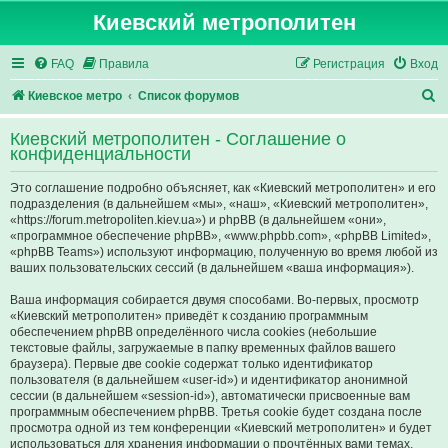
Киевский метрополитен
FAQ
Правила
Регистрация
Вход
П
Киевское метро
Список форумов
о
Киевский метрополитен - Соглашение о
и
конфиденциальности
с
Это соглашение подробно объясняет, как «Киевский метрополитен» и его
к
подразделения (в дальнейшем «мы», «наш», «Киевский метрополитен»,
«https://forum.metropoliten.kiev.ua») и phpBB (в дальнейшем «они»,
«программное обеспечение phpBB», «www.phpbb.com», «phpBB Limited»,
«phpBB Teams») используют информацию, полученную во время любой из
ваших пользовательских сессий (в дальнейшем «ваша информация»).
Ваша информация собирается двумя способами. Во-первых, просмотр
«Киевский метрополитен» приведёт к созданию программным
обеспечением phpBB определённого числа cookies (небольшие
текстовые файлы, загружаемые в папку временных файлов вашего
браузера). Первые две cookie содержат только идентификатор
пользователя (в дальнейшем «user-id») и идентификатор анонимной
сессии (в дальнейшем «session-id»), автоматически присвоенные вам
программным обеспечением phpBB. Третья cookie будет создана после
просмотра одной из тем конференции «Киевский метрополитен» и будет
использоваться для хранения информации о прочтённых вами темах,