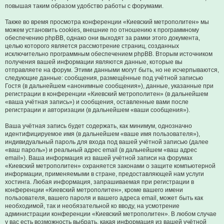
повышая таким образом удобство работы с форумами.
Также во время просмотра конференции «Киевский метрополитен» мы
можем установить cookies, внешние по отношению к программному
обеспечению phpBB, однако они выходят за рамки этого документа,
целью которого является рассмотрение страниц, созданных
исключительно программным обеспечением phpBB. Вторым источником
получения вашей информации являются данные, которые вы
отправляете на форум. Этими данными могут быть, но не исчерпываются,
следующие данные: сообщения, размещённые под учётной записью
Гостя (в дальнейшем «анонимные сообщения»), данные, указанные при
регистрации в конференции «Киевский метрополитен» (в дальнейшем
«ваша учётная запись») и сообщения, оставленные вами после
регистрации и авторизации (в дальнейшем «ваши сообщения»).
Ваша учётная запись будет содержать, как минимум, однозначно
идентифицируемое имя (в дальнейшем «ваше имя пользователя»),
индивидуальный пароль для входа под вашей учётной записью (далее
«ваш пароль») и реальный адрес email (в дальнейшем «ваш адрес
email»). Ваша информация из вашей учётной записи на форумах
«Киевский метрополитен» охраняется законами о защите компьютерной
информации, применяемыми в стране, предоставляющей нам услуги
хостинга. Любая информация, запрашиваемая при регистрации в
конференции «Киевский метрополитен», кроме вашего имени
пользователя, вашего пароля и вашего адреса email, может быть как
необходимой, так и необязательной ко вводу, на усмотрение
администрации конференции «Киевский метрополитен». В любом случае
у вас есть возможность выбрать, какая информация из вашей учётной