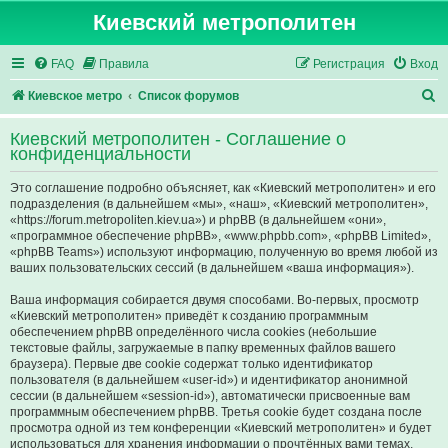
Киевский метрополитен
FAQ
Правила
Регистрация
Вход
П
Киевское метро
Список форумов
о
Киевский метрополитен - Соглашение о
и
конфиденциальности
с
Это соглашение подробно объясняет, как «Киевский метрополитен» и его
к
подразделения (в дальнейшем «мы», «наш», «Киевский метрополитен»,
«https://forum.metropoliten.kiev.ua») и phpBB (в дальнейшем «они»,
«программное обеспечение phpBB», «www.phpbb.com», «phpBB Limited»,
«phpBB Teams») используют информацию, полученную во время любой из
ваших пользовательских сессий (в дальнейшем «ваша информация»).
Ваша информация собирается двумя способами. Во-первых, просмотр
«Киевский метрополитен» приведёт к созданию программным
обеспечением phpBB определённого числа cookies (небольшие
текстовые файлы, загружаемые в папку временных файлов вашего
браузера). Первые две cookie содержат только идентификатор
пользователя (в дальнейшем «user-id») и идентификатор анонимной
сессии (в дальнейшем «session-id»), автоматически присвоенные вам
программным обеспечением phpBB. Третья cookie будет создана после
просмотра одной из тем конференции «Киевский метрополитен» и будет
использоваться для хранения информации о прочтённых вами темах,