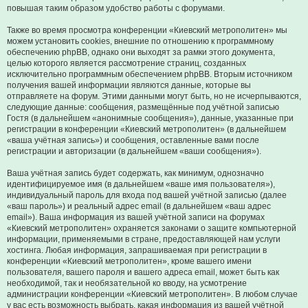
повышая таким образом удобство работы с форумами.
Также во время просмотра конференции «Киевский метрополитен» мы
можем установить cookies, внешние по отношению к программному
обеспечению phpBB, однако они выходят за рамки этого документа,
целью которого является рассмотрение страниц, созданных
исключительно программным обеспечением phpBB. Вторым источником
получения вашей информации являются данные, которые вы
отправляете на форум. Этими данными могут быть, но не исчерпываются,
следующие данные: сообщения, размещённые под учётной записью
Гостя (в дальнейшем «анонимные сообщения»), данные, указанные при
регистрации в конференции «Киевский метрополитен» (в дальнейшем
«ваша учётная запись») и сообщения, оставленные вами после
регистрации и авторизации (в дальнейшем «ваши сообщения»).
Ваша учётная запись будет содержать, как минимум, однозначно
идентифицируемое имя (в дальнейшем «ваше имя пользователя»),
индивидуальный пароль для входа под вашей учётной записью (далее
«ваш пароль») и реальный адрес email (в дальнейшем «ваш адрес
email»). Ваша информация из вашей учётной записи на форумах
«Киевский метрополитен» охраняется законами о защите компьютерной
информации, применяемыми в стране, предоставляющей нам услуги
хостинга. Любая информация, запрашиваемая при регистрации в
конференции «Киевский метрополитен», кроме вашего имени
пользователя, вашего пароля и вашего адреса email, может быть как
необходимой, так и необязательной ко вводу, на усмотрение
администрации конференции «Киевский метрополитен». В любом случае
у вас есть возможность выбрать, какая информация из вашей учётной