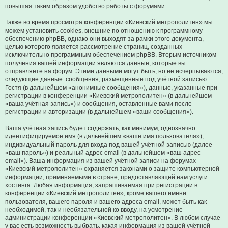
повышая таким образом удобство работы с форумами.
Также во время просмотра конференции «Киевский метрополитен» мы
можем установить cookies, внешние по отношению к программному
обеспечению phpBB, однако они выходят за рамки этого документа,
целью которого является рассмотрение страниц, созданных
исключительно программным обеспечением phpBB. Вторым источником
получения вашей информации являются данные, которые вы
отправляете на форум. Этими данными могут быть, но не исчерпываются,
следующие данные: сообщения, размещённые под учётной записью
Гостя (в дальнейшем «анонимные сообщения»), данные, указанные при
регистрации в конференции «Киевский метрополитен» (в дальнейшем
«ваша учётная запись») и сообщения, оставленные вами после
регистрации и авторизации (в дальнейшем «ваши сообщения»).
Ваша учётная запись будет содержать, как минимум, однозначно
идентифицируемое имя (в дальнейшем «ваше имя пользователя»),
индивидуальный пароль для входа под вашей учётной записью (далее
«ваш пароль») и реальный адрес email (в дальнейшем «ваш адрес
email»). Ваша информация из вашей учётной записи на форумах
«Киевский метрополитен» охраняется законами о защите компьютерной
информации, применяемыми в стране, предоставляющей нам услуги
хостинга. Любая информация, запрашиваемая при регистрации в
конференции «Киевский метрополитен», кроме вашего имени
пользователя, вашего пароля и вашего адреса email, может быть как
необходимой, так и необязательной ко вводу, на усмотрение
администрации конференции «Киевский метрополитен». В любом случае
у вас есть возможность выбрать, какая информация из вашей учётной