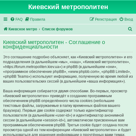
Киевский метрополитен
FAQ
Правила
Регистрация
Вход
П
Киевское метро
Список форумов
о
Киевский метрополитен - Соглашение о
и
конфиденциальности
с
Это соглашение подробно объясняет, как «Киевский метрополитен» и его
к
подразделения (в дальнейшем «мы», «наш», «Киевский метрополитен»,
«https://forum.metropoliten.kiev.ua») и phpBB (в дальнейшем «они»,
«программное обеспечение phpBB», «www.phpbb.com», «phpBB Limited»,
«phpBB Teams») используют информацию, полученную во время любой из
ваших пользовательских сессий (в дальнейшем «ваша информация»).
Ваша информация собирается двумя способами. Во-первых, просмотр
«Киевский метрополитен» приведёт к созданию программным
обеспечением phpBB определённого числа cookies (небольшие
текстовые файлы, загружаемые в папку временных файлов вашего
браузера). Первые две cookie содержат только идентификатор
пользователя (в дальнейшем «user-id») и идентификатор анонимной
сессии (в дальнейшем «session-id»), автоматически присвоенные вам
программным обеспечением phpBB. Третья cookie будет создана после
просмотра одной из тем конференции «Киевский метрополитен» и будет
использоваться для хранения информации о прочтённых вами темах,