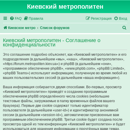
Киевский метрополитен
FAQ
Правила
Регистрация
Вход
П
Киевское метро
Список форумов
о
Киевский метрополитен - Соглашение о
и
конфиденциальности
с
Это соглашение подробно объясняет, как «Киевский метрополитен» и его
к
подразделения (в дальнейшем «мы», «наш», «Киевский метрополитен»,
«https://forum.metropoliten.kiev.ua») и phpBB (в дальнейшем «они»,
«программное обеспечение phpBB», «www.phpbb.com», «phpBB Limited»,
«phpBB Teams») используют информацию, полученную во время любой из
ваших пользовательских сессий (в дальнейшем «ваша информация»).
Ваша информация собирается двумя способами. Во-первых, просмотр
«Киевский метрополитен» приведёт к созданию программным
обеспечением phpBB определённого числа cookies (небольшие
текстовые файлы, загружаемые в папку временных файлов вашего
браузера). Первые две cookie содержат только идентификатор
пользователя (в дальнейшем «user-id») и идентификатор анонимной
сессии (в дальнейшем «session-id»), автоматически присвоенные вам
программным обеспечением phpBB. Третья cookie будет создана после
просмотра одной из тем конференции «Киевский метрополитен» и будет
использоваться для хранения информации о прочтённых вами темах,