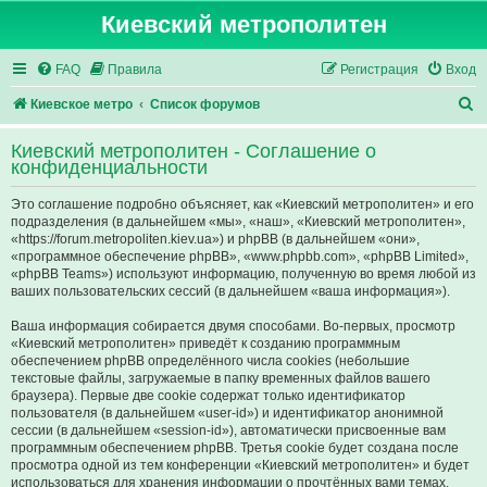
Киевский метрополитен
FAQ
Правила
Регистрация
Вход
П
Киевское метро
Список форумов
о
Киевский метрополитен - Соглашение о
и
конфиденциальности
с
Это соглашение подробно объясняет, как «Киевский метрополитен» и его
к
подразделения (в дальнейшем «мы», «наш», «Киевский метрополитен»,
«https://forum.metropoliten.kiev.ua») и phpBB (в дальнейшем «они»,
«программное обеспечение phpBB», «www.phpbb.com», «phpBB Limited»,
«phpBB Teams») используют информацию, полученную во время любой из
ваших пользовательских сессий (в дальнейшем «ваша информация»).
Ваша информация собирается двумя способами. Во-первых, просмотр
«Киевский метрополитен» приведёт к созданию программным
обеспечением phpBB определённого числа cookies (небольшие
текстовые файлы, загружаемые в папку временных файлов вашего
браузера). Первые две cookie содержат только идентификатор
пользователя (в дальнейшем «user-id») и идентификатор анонимной
сессии (в дальнейшем «session-id»), автоматически присвоенные вам
программным обеспечением phpBB. Третья cookie будет создана после
просмотра одной из тем конференции «Киевский метрополитен» и будет
использоваться для хранения информации о прочтённых вами темах,