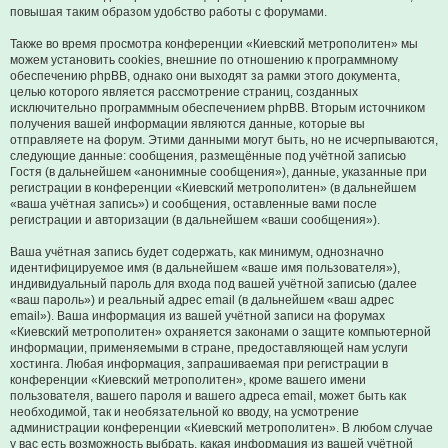
повышая таким образом удобство работы с форумами.
Также во время просмотра конференции «Киевский метрополитен» мы
можем установить cookies, внешние по отношению к программному
обеспечению phpBB, однако они выходят за рамки этого документа,
целью которого является рассмотрение страниц, созданных
исключительно программным обеспечением phpBB. Вторым источником
получения вашей информации являются данные, которые вы
отправляете на форум. Этими данными могут быть, но не исчерпываются,
следующие данные: сообщения, размещённые под учётной записью
Гостя (в дальнейшем «анонимные сообщения»), данные, указанные при
регистрации в конференции «Киевский метрополитен» (в дальнейшем
«ваша учётная запись») и сообщения, оставленные вами после
регистрации и авторизации (в дальнейшем «ваши сообщения»).
Ваша учётная запись будет содержать, как минимум, однозначно
идентифицируемое имя (в дальнейшем «ваше имя пользователя»),
индивидуальный пароль для входа под вашей учётной записью (далее
«ваш пароль») и реальный адрес email (в дальнейшем «ваш адрес
email»). Ваша информация из вашей учётной записи на форумах
«Киевский метрополитен» охраняется законами о защите компьютерной
информации, применяемыми в стране, предоставляющей нам услуги
хостинга. Любая информация, запрашиваемая при регистрации в
конференции «Киевский метрополитен», кроме вашего имени
пользователя, вашего пароля и вашего адреса email, может быть как
необходимой, так и необязательной ко вводу, на усмотрение
администрации конференции «Киевский метрополитен». В любом случае
у вас есть возможность выбрать, какая информация из вашей учётной