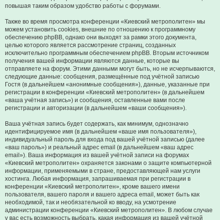
повышая таким образом удобство работы с форумами.
Также во время просмотра конференции «Киевский метрополитен» мы
можем установить cookies, внешние по отношению к программному
обеспечению phpBB, однако они выходят за рамки этого документа,
целью которого является рассмотрение страниц, созданных
исключительно программным обеспечением phpBB. Вторым источником
получения вашей информации являются данные, которые вы
отправляете на форум. Этими данными могут быть, но не исчерпываются,
следующие данные: сообщения, размещённые под учётной записью
Гостя (в дальнейшем «анонимные сообщения»), данные, указанные при
регистрации в конференции «Киевский метрополитен» (в дальнейшем
«ваша учётная запись») и сообщения, оставленные вами после
регистрации и авторизации (в дальнейшем «ваши сообщения»).
Ваша учётная запись будет содержать, как минимум, однозначно
идентифицируемое имя (в дальнейшем «ваше имя пользователя»),
индивидуальный пароль для входа под вашей учётной записью (далее
«ваш пароль») и реальный адрес email (в дальнейшем «ваш адрес
email»). Ваша информация из вашей учётной записи на форумах
«Киевский метрополитен» охраняется законами о защите компьютерной
информации, применяемыми в стране, предоставляющей нам услуги
хостинга. Любая информация, запрашиваемая при регистрации в
конференции «Киевский метрополитен», кроме вашего имени
пользователя, вашего пароля и вашего адреса email, может быть как
необходимой, так и необязательной ко вводу, на усмотрение
администрации конференции «Киевский метрополитен». В любом случае
у вас есть возможность выбрать, какая информация из вашей учётной