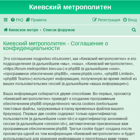
Киевский метрополитен
FAQ
Правила
Регистрация
Вход
П
Киевское метро
Список форумов
о
Киевский метрополитен - Соглашение о
и
конфиденциальности
с
Это соглашение подробно объясняет, как «Киевский метрополитен» и его
к
подразделения (в дальнейшем «мы», «наш», «Киевский метрополитен»,
«https://forum.metropoliten.kiev.ua») и phpBB (в дальнейшем «они»,
«программное обеспечение phpBB», «www.phpbb.com», «phpBB Limited»,
«phpBB Teams») используют информацию, полученную во время любой из
ваших пользовательских сессий (в дальнейшем «ваша информация»).
Ваша информация собирается двумя способами. Во-первых, просмотр
«Киевский метрополитен» приведёт к созданию программным
обеспечением phpBB определённого числа cookies (небольшие
текстовые файлы, загружаемые в папку временных файлов вашего
браузера). Первые две cookie содержат только идентификатор
пользователя (в дальнейшем «user-id») и идентификатор анонимной
сессии (в дальнейшем «session-id»), автоматически присвоенные вам
программным обеспечением phpBB. Третья cookie будет создана после
просмотра одной из тем конференции «Киевский метрополитен» и будет
использоваться для хранения информации о прочтённых вами темах,