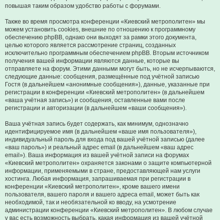
повышая таким образом удобство работы с форумами.
Также во время просмотра конференции «Киевский метрополитен» мы
можем установить cookies, внешние по отношению к программному
обеспечению phpBB, однако они выходят за рамки этого документа,
целью которого является рассмотрение страниц, созданных
исключительно программным обеспечением phpBB. Вторым источником
получения вашей информации являются данные, которые вы
отправляете на форум. Этими данными могут быть, но не исчерпываются,
следующие данные: сообщения, размещённые под учётной записью
Гостя (в дальнейшем «анонимные сообщения»), данные, указанные при
регистрации в конференции «Киевский метрополитен» (в дальнейшем
«ваша учётная запись») и сообщения, оставленные вами после
регистрации и авторизации (в дальнейшем «ваши сообщения»).
Ваша учётная запись будет содержать, как минимум, однозначно
идентифицируемое имя (в дальнейшем «ваше имя пользователя»),
индивидуальный пароль для входа под вашей учётной записью (далее
«ваш пароль») и реальный адрес email (в дальнейшем «ваш адрес
email»). Ваша информация из вашей учётной записи на форумах
«Киевский метрополитен» охраняется законами о защите компьютерной
информации, применяемыми в стране, предоставляющей нам услуги
хостинга. Любая информация, запрашиваемая при регистрации в
конференции «Киевский метрополитен», кроме вашего имени
пользователя, вашего пароля и вашего адреса email, может быть как
необходимой, так и необязательной ко вводу, на усмотрение
администрации конференции «Киевский метрополитен». В любом случае
у вас есть возможность выбрать, какая информация из вашей учётной