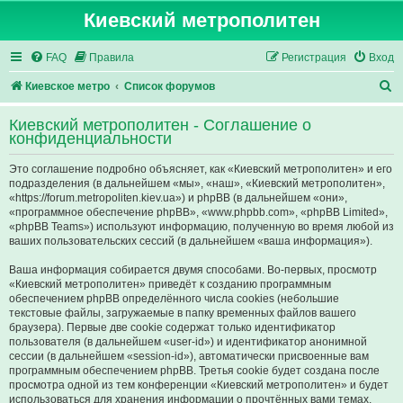
Киевский метрополитен
FAQ
Правила
Регистрация
Вход
П
Киевское метро
Список форумов
о
Киевский метрополитен - Соглашение о
и
конфиденциальности
с
Это соглашение подробно объясняет, как «Киевский метрополитен» и его
к
подразделения (в дальнейшем «мы», «наш», «Киевский метрополитен»,
«https://forum.metropoliten.kiev.ua») и phpBB (в дальнейшем «они»,
«программное обеспечение phpBB», «www.phpbb.com», «phpBB Limited»,
«phpBB Teams») используют информацию, полученную во время любой из
ваших пользовательских сессий (в дальнейшем «ваша информация»).
Ваша информация собирается двумя способами. Во-первых, просмотр
«Киевский метрополитен» приведёт к созданию программным
обеспечением phpBB определённого числа cookies (небольшие
текстовые файлы, загружаемые в папку временных файлов вашего
браузера). Первые две cookie содержат только идентификатор
пользователя (в дальнейшем «user-id») и идентификатор анонимной
сессии (в дальнейшем «session-id»), автоматически присвоенные вам
программным обеспечением phpBB. Третья cookie будет создана после
просмотра одной из тем конференции «Киевский метрополитен» и будет
использоваться для хранения информации о прочтённых вами темах,