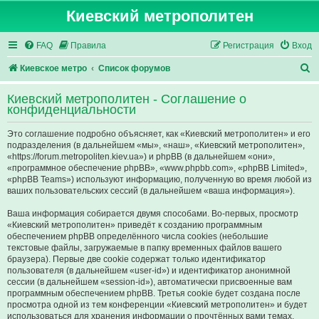
Киевский метрополитен
FAQ
Правила
Регистрация
Вход
П
Киевское метро
Список форумов
о
Киевский метрополитен - Соглашение о
и
конфиденциальности
с
Это соглашение подробно объясняет, как «Киевский метрополитен» и его
к
подразделения (в дальнейшем «мы», «наш», «Киевский метрополитен»,
«https://forum.metropoliten.kiev.ua») и phpBB (в дальнейшем «они»,
«программное обеспечение phpBB», «www.phpbb.com», «phpBB Limited»,
«phpBB Teams») используют информацию, полученную во время любой из
ваших пользовательских сессий (в дальнейшем «ваша информация»).
Ваша информация собирается двумя способами. Во-первых, просмотр
«Киевский метрополитен» приведёт к созданию программным
обеспечением phpBB определённого числа cookies (небольшие
текстовые файлы, загружаемые в папку временных файлов вашего
браузера). Первые две cookie содержат только идентификатор
пользователя (в дальнейшем «user-id») и идентификатор анонимной
сессии (в дальнейшем «session-id»), автоматически присвоенные вам
программным обеспечением phpBB. Третья cookie будет создана после
просмотра одной из тем конференции «Киевский метрополитен» и будет
использоваться для хранения информации о прочтённых вами темах,