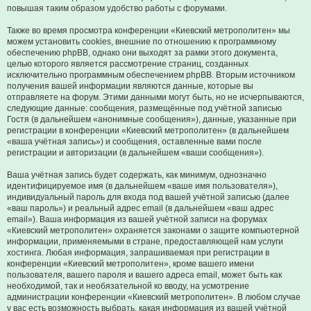
повышая таким образом удобство работы с форумами.
Также во время просмотра конференции «Киевский метрополитен» мы
можем установить cookies, внешние по отношению к программному
обеспечению phpBB, однако они выходят за рамки этого документа,
целью которого является рассмотрение страниц, созданных
исключительно программным обеспечением phpBB. Вторым источником
получения вашей информации являются данные, которые вы
отправляете на форум. Этими данными могут быть, но не исчерпываются,
следующие данные: сообщения, размещённые под учётной записью
Гостя (в дальнейшем «анонимные сообщения»), данные, указанные при
регистрации в конференции «Киевский метрополитен» (в дальнейшем
«ваша учётная запись») и сообщения, оставленные вами после
регистрации и авторизации (в дальнейшем «ваши сообщения»).
Ваша учётная запись будет содержать, как минимум, однозначно
идентифицируемое имя (в дальнейшем «ваше имя пользователя»),
индивидуальный пароль для входа под вашей учётной записью (далее
«ваш пароль») и реальный адрес email (в дальнейшем «ваш адрес
email»). Ваша информация из вашей учётной записи на форумах
«Киевский метрополитен» охраняется законами о защите компьютерной
информации, применяемыми в стране, предоставляющей нам услуги
хостинга. Любая информация, запрашиваемая при регистрации в
конференции «Киевский метрополитен», кроме вашего имени
пользователя, вашего пароля и вашего адреса email, может быть как
необходимой, так и необязательной ко вводу, на усмотрение
администрации конференции «Киевский метрополитен». В любом случае
у вас есть возможность выбрать, какая информация из вашей учётной