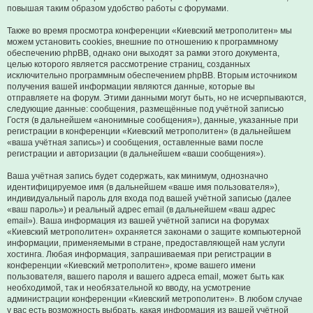
повышая таким образом удобство работы с форумами.
Также во время просмотра конференции «Киевский метрополитен» мы
можем установить cookies, внешние по отношению к программному
обеспечению phpBB, однако они выходят за рамки этого документа,
целью которого является рассмотрение страниц, созданных
исключительно программным обеспечением phpBB. Вторым источником
получения вашей информации являются данные, которые вы
отправляете на форум. Этими данными могут быть, но не исчерпываются,
следующие данные: сообщения, размещённые под учётной записью
Гостя (в дальнейшем «анонимные сообщения»), данные, указанные при
регистрации в конференции «Киевский метрополитен» (в дальнейшем
«ваша учётная запись») и сообщения, оставленные вами после
регистрации и авторизации (в дальнейшем «ваши сообщения»).
Ваша учётная запись будет содержать, как минимум, однозначно
идентифицируемое имя (в дальнейшем «ваше имя пользователя»),
индивидуальный пароль для входа под вашей учётной записью (далее
«ваш пароль») и реальный адрес email (в дальнейшем «ваш адрес
email»). Ваша информация из вашей учётной записи на форумах
«Киевский метрополитен» охраняется законами о защите компьютерной
информации, применяемыми в стране, предоставляющей нам услуги
хостинга. Любая информация, запрашиваемая при регистрации в
конференции «Киевский метрополитен», кроме вашего имени
пользователя, вашего пароля и вашего адреса email, может быть как
необходимой, так и необязательной ко вводу, на усмотрение
администрации конференции «Киевский метрополитен». В любом случае
у вас есть возможность выбрать, какая информация из вашей учётной