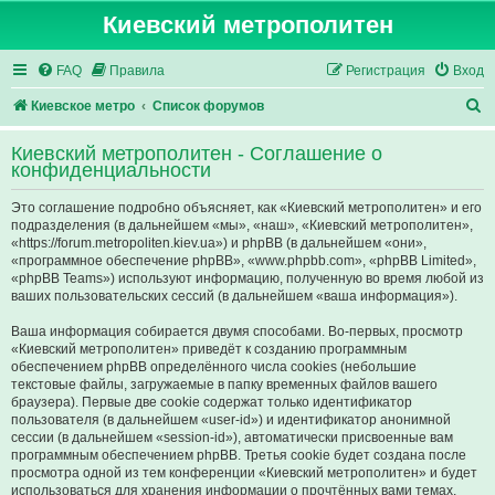
Киевский метрополитен
FAQ
Правила
Регистрация
Вход
П
Киевское метро
Список форумов
о
Киевский метрополитен - Соглашение о
и
конфиденциальности
с
Это соглашение подробно объясняет, как «Киевский метрополитен» и его
к
подразделения (в дальнейшем «мы», «наш», «Киевский метрополитен»,
«https://forum.metropoliten.kiev.ua») и phpBB (в дальнейшем «они»,
«программное обеспечение phpBB», «www.phpbb.com», «phpBB Limited»,
«phpBB Teams») используют информацию, полученную во время любой из
ваших пользовательских сессий (в дальнейшем «ваша информация»).
Ваша информация собирается двумя способами. Во-первых, просмотр
«Киевский метрополитен» приведёт к созданию программным
обеспечением phpBB определённого числа cookies (небольшие
текстовые файлы, загружаемые в папку временных файлов вашего
браузера). Первые две cookie содержат только идентификатор
пользователя (в дальнейшем «user-id») и идентификатор анонимной
сессии (в дальнейшем «session-id»), автоматически присвоенные вам
программным обеспечением phpBB. Третья cookie будет создана после
просмотра одной из тем конференции «Киевский метрополитен» и будет
использоваться для хранения информации о прочтённых вами темах,