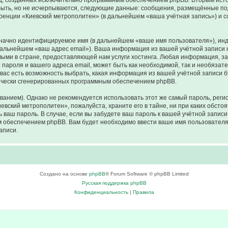
иц, созданных исключительно программным обеспечением phpBB. Вторым ис
быть, но не исчерпываются, следующие данные: сообщения, размещённые по
ренции «Киевский метрополитен» (в дальнейшем «ваша учётная запись») и 
означно идентифицируемое имя (в дальнейшем «ваше имя пользователя»), ин
 дальнейшем «ваш адрес email»). Ваша информация из вашей учётной записи
ми в стране, предоставляющей нам услуги хостинга. Любая информация, з
пароля и вашего адреса email, может быть как необходимой, так и необязат
ас есть возможность выбрать, какая информация из вашей учётной записи бу
тически сгенерированных программным обеспечением phpBB.
ием). Однако не рекомендуется использовать этот же самый пароль, регист
евский метрополитен», пожалуйста, храните его в тайне, ни при каких обсто
ть ваш пароль. В случае, если вы забудете ваш пароль к вашей учётной запи
обеспечением phpBB. Вам будет необходимо ввести ваше имя пользователя и
аписи.
Создано на основе
phpBB
® Forum Software © phpBB Limited
Русская поддержка phpBB
Конфиденциальность
|
Правила