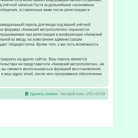
точником получения вашей информации являются данные,
д учётной записью Гостя (в дальнейшем «анонимные
сообщения, оставленные вами после регистрации и
дивидуальный пароль для входа под вашей учётной
 на форумах «Киевский метрополитен» охраняется
апрашиваемая при регистрации в конференции «Киевский
ельной ко вводу, на усмотрение администрации
дет общедоступна. Кроме того, у вас есть возможность
рируясь на других сайтах. Ваш пароль является
ятельствах ни представители «Киевский метрополитен», ни
си, вы сможете воспользоваться функцией восстановления
 ваш адрес email, после чего программное обеспечение
Удалить cookies
Часовой пояс:
UTC+03:00