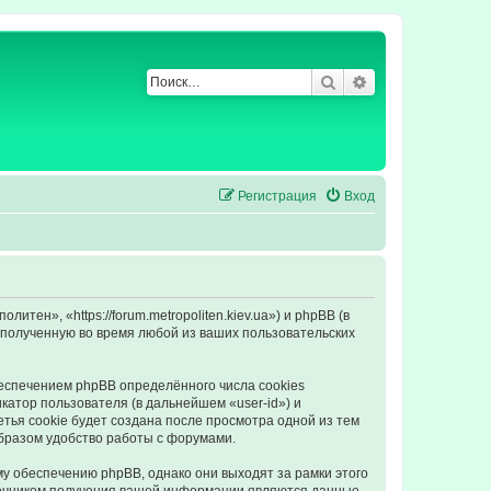
Поиск
Расширенный по
Регистрация
Вход
ен», «https://forum.metropoliten.kiev.ua») и phpBB (в
полученную во время любой из ваших пользовательских
еспечением phpBB определённого числа cookies
атор пользователя (в дальнейшем «user-id») и
тья cookie будет создана после просмотра одной из тем
бразом удобство работы с форумами.
у обеспечению phpBB, однако они выходят за рамки этого