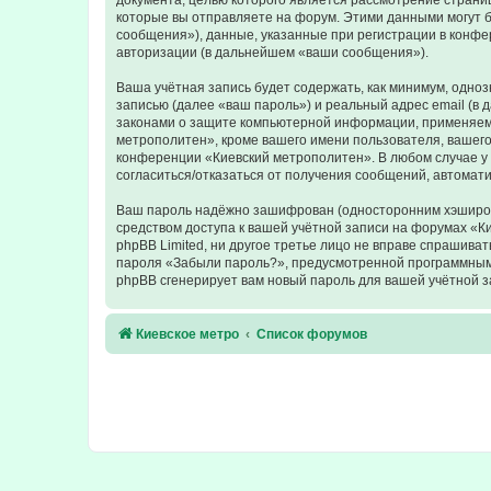
документа, целью которого является рассмотрение стран
которые вы отправляете на форум. Этими данными могут 
сообщения»), данные, указанные при регистрации в конфе
авторизации (в дальнейшем «ваши сообщения»).
Ваша учётная запись будет содержать, как минимум, одн
записью (далее «ваш пароль») и реальный адрес email (в
законами о защите компьютерной информации, применяемы
метрополитен», кроме вашего имени пользователя, вашего 
конференции «Киевский метрополитен». В любом случае у в
согласиться/отказаться от получения сообщений, автома
Ваш пароль надёжно зашифрован (односторонним хэширован
средством доступа к вашей учётной записи на форумах «Ки
phpBB Limited, ни другое третье лицо не вправе спрашива
пароля «Забыли пароль?», предусмотренной программным 
phpBB сгенерирует вам новый пароль для вашей учётной з
Киевское метро
Список форумов