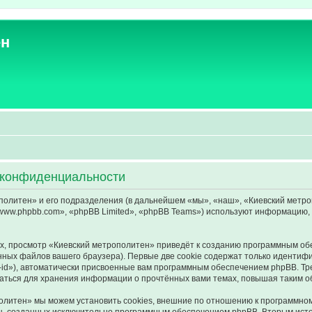
ен
 конфиденциальности
литен» и его подразделения (в дальнейшем «мы», «наш», «Киевский метрополит
ww.phpbb.com», «phpBB Limited», «phpBB Teams») используют информацию, 
, просмотр «Киевский метрополитен» приведёт к созданию программным об
ных файлов вашего браузера). Первые две cookie содержат только идентифик
id»), автоматически присвоенные вам программным обеспечением phpBB. Тре
аться для хранения информации о прочтённых вами темах, повышая таким о
литен» мы можем установить cookies, внешние по отношению к программном