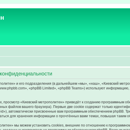
ен
 конфиденциальности
литен» и его подразделения (в дальнейшем «мы», «наш», «Киевский метрополит
ww.phpbb.com», «phpBB Limited», «phpBB Teams») используют информацию, 
, просмотр «Киевский метрополитен» приведёт к созданию программным об
ных файлов вашего браузера). Первые две cookie содержат только идентифик
id»), автоматически присвоенные вам программным обеспечением phpBB. Тре
аться для хранения информации о прочтённых вами темах, повышая таким о
литен» мы можем установить cookies, внешние по отношению к программном