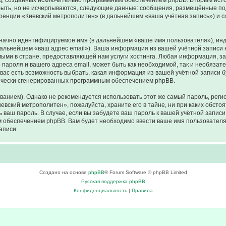
иц, созданных исключительно программным обеспечением phpBB. Вторым ис
быть, но не исчерпываются, следующие данные: сообщения, размещённые по
ренции «Киевский метрополитен» (в дальнейшем «ваша учётная запись») и 
означно идентифицируемое имя (в дальнейшем «ваше имя пользователя»), ин
 дальнейшем «ваш адрес email»). Ваша информация из вашей учётной записи
ми в стране, предоставляющей нам услуги хостинга. Любая информация, з
пароля и вашего адреса email, может быть как необходимой, так и необязат
ас есть возможность выбрать, какая информация из вашей учётной записи бу
тически сгенерированных программным обеспечением phpBB.
ием). Однако не рекомендуется использовать этот же самый пароль, регист
евский метрополитен», пожалуйста, храните его в тайне, ни при каких обсто
ть ваш пароль. В случае, если вы забудете ваш пароль к вашей учётной запи
обеспечением phpBB. Вам будет необходимо ввести ваше имя пользователя и
аписи.
Создано на основе
phpBB
® Forum Software © phpBB Limited
Русская поддержка phpBB
Конфиденциальность
|
Правила