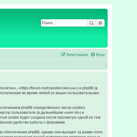
Поиск
Расширенный по
Регистрация
Вход
ен», «https://forum.metropoliten.kiev.ua») и phpBB (в
полученную во время любой из ваших пользовательских
еспечением phpBB определённого числа cookies
атор пользователя (в дальнейшем «user-id») и
тья cookie будет создана после просмотра одной из тем
бразом удобство работы с форумами.
у обеспечению phpBB, однако они выходят за рамки этого