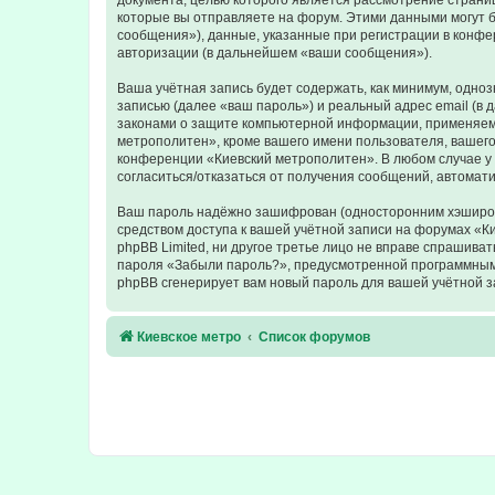
документа, целью которого является рассмотрение стран
которые вы отправляете на форум. Этими данными могут 
сообщения»), данные, указанные при регистрации в конфе
авторизации (в дальнейшем «ваши сообщения»).
Ваша учётная запись будет содержать, как минимум, одн
записью (далее «ваш пароль») и реальный адрес email (в
законами о защите компьютерной информации, применяемы
метрополитен», кроме вашего имени пользователя, вашего 
конференции «Киевский метрополитен». В любом случае у в
согласиться/отказаться от получения сообщений, автома
Ваш пароль надёжно зашифрован (односторонним хэширован
средством доступа к вашей учётной записи на форумах «Ки
phpBB Limited, ни другое третье лицо не вправе спрашива
пароля «Забыли пароль?», предусмотренной программным 
phpBB сгенерирует вам новый пароль для вашей учётной з
Киевское метро
Список форумов