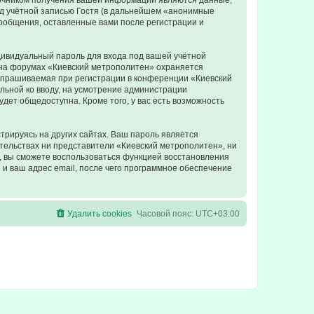
точником получения вашей информации являются данные,
д учётной записью Гостя (в дальнейшем «анонимные
сообщения, оставленные вами после регистрации и
дивидуальный пароль для входа под вашей учётной
 на форумах «Киевский метрополитен» охраняется
апрашиваемая при регистрации в конференции «Киевский
ельной ко вводу, на усмотрение администрации
дет общедоступна. Кроме того, у вас есть возможность
рируясь на других сайтах. Ваш пароль является
ятельствах ни представители «Киевский метрополитен», ни
си, вы сможете воспользоваться функцией восстановления
 ваш адрес email, после чего программное обеспечение
Удалить cookies
Часовой пояс:
UTC+03:00