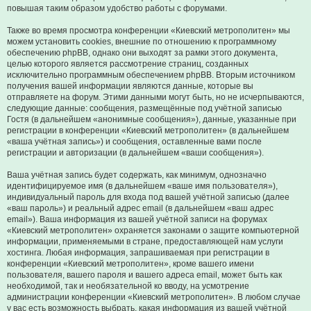
повышая таким образом удобство работы с форумами.
Также во время просмотра конференции «Киевский метрополитен» мы
можем установить cookies, внешние по отношению к программному
обеспечению phpBB, однако они выходят за рамки этого документа,
целью которого является рассмотрение страниц, созданных
исключительно программным обеспечением phpBB. Вторым источником
получения вашей информации являются данные, которые вы
отправляете на форум. Этими данными могут быть, но не исчерпываются,
следующие данные: сообщения, размещённые под учётной записью
Гостя (в дальнейшем «анонимные сообщения»), данные, указанные при
регистрации в конференции «Киевский метрополитен» (в дальнейшем
«ваша учётная запись») и сообщения, оставленные вами после
регистрации и авторизации (в дальнейшем «ваши сообщения»).
Ваша учётная запись будет содержать, как минимум, однозначно
идентифицируемое имя (в дальнейшем «ваше имя пользователя»),
индивидуальный пароль для входа под вашей учётной записью (далее
«ваш пароль») и реальный адрес email (в дальнейшем «ваш адрес
email»). Ваша информация из вашей учётной записи на форумах
«Киевский метрополитен» охраняется законами о защите компьютерной
информации, применяемыми в стране, предоставляющей нам услуги
хостинга. Любая информация, запрашиваемая при регистрации в
конференции «Киевский метрополитен», кроме вашего имени
пользователя, вашего пароля и вашего адреса email, может быть как
необходимой, так и необязательной ко вводу, на усмотрение
администрации конференции «Киевский метрополитен». В любом случае
у вас есть возможность выбрать, какая информация из вашей учётной