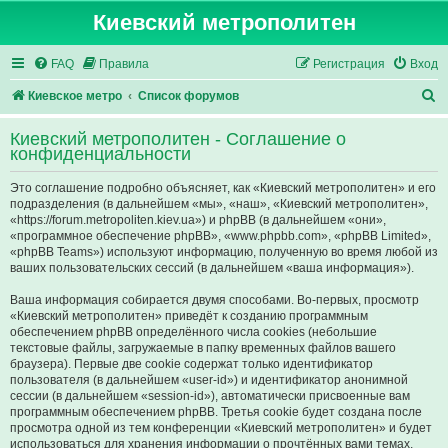
Киевский метрополитен
FAQ
Правила
Регистрация
Вход
П
Киевское метро
Список форумов
о
Киевский метрополитен - Соглашение о
и
конфиденциальности
с
Это соглашение подробно объясняет, как «Киевский метрополитен» и его
к
подразделения (в дальнейшем «мы», «наш», «Киевский метрополитен»,
«https://forum.metropoliten.kiev.ua») и phpBB (в дальнейшем «они»,
«программное обеспечение phpBB», «www.phpbb.com», «phpBB Limited»,
«phpBB Teams») используют информацию, полученную во время любой из
ваших пользовательских сессий (в дальнейшем «ваша информация»).
Ваша информация собирается двумя способами. Во-первых, просмотр
«Киевский метрополитен» приведёт к созданию программным
обеспечением phpBB определённого числа cookies (небольшие
текстовые файлы, загружаемые в папку временных файлов вашего
браузера). Первые две cookie содержат только идентификатор
пользователя (в дальнейшем «user-id») и идентификатор анонимной
сессии (в дальнейшем «session-id»), автоматически присвоенные вам
программным обеспечением phpBB. Третья cookie будет создана после
просмотра одной из тем конференции «Киевский метрополитен» и будет
использоваться для хранения информации о прочтённых вами темах,