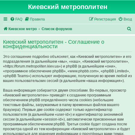
Киевский метрополитен
FAQ
Правила
Регистрация
Вход
П
Киевское метро
Список форумов
о
Киевский метрополитен - Соглашение о
и
конфиденциальности
с
Это соглашение подробно объясняет, как «Киевский метрополитен» и его
к
подразделения (в дальнейшем «мы», «наш», «Киевский метрополитен»,
«https://forum.metropoliten.kiev.ua») и phpBB (в дальнейшем «они»,
«программное обеспечение phpBB», «www.phpbb.com», «phpBB Limited»,
«phpBB Teams») используют информацию, полученную во время любой из
ваших пользовательских сессий (в дальнейшем «ваша информация»).
Ваша информация собирается двумя способами. Во-первых, просмотр
«Киевский метрополитен» приведёт к созданию программным
обеспечением phpBB определённого числа cookies (небольшие
текстовые файлы, загружаемые в папку временных файлов вашего
браузера). Первые две cookie содержат только идентификатор
пользователя (в дальнейшем «user-id») и идентификатор анонимной
сессии (в дальнейшем «session-id»), автоматически присвоенные вам
программным обеспечением phpBB. Третья cookie будет создана после
просмотра одной из тем конференции «Киевский метрополитен» и будет
использоваться для хранения информации о прочтённых вами темах,