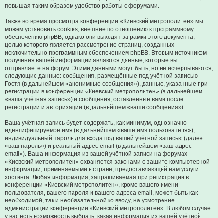
повышая таким образом удобство работы с форумами.
Также во время просмотра конференции «Киевский метрополитен» мы
можем установить cookies, внешние по отношению к программному
обеспечению phpBB, однако они выходят за рамки этого документа,
целью которого является рассмотрение страниц, созданных
исключительно программным обеспечением phpBB. Вторым источником
получения вашей информации являются данные, которые вы
отправляете на форум. Этими данными могут быть, но не исчерпываются,
следующие данные: сообщения, размещённые под учётной записью
Гостя (в дальнейшем «анонимные сообщения»), данные, указанные при
регистрации в конференции «Киевский метрополитен» (в дальнейшем
«ваша учётная запись») и сообщения, оставленные вами после
регистрации и авторизации (в дальнейшем «ваши сообщения»).
Ваша учётная запись будет содержать, как минимум, однозначно
идентифицируемое имя (в дальнейшем «ваше имя пользователя»),
индивидуальный пароль для входа под вашей учётной записью (далее
«ваш пароль») и реальный адрес email (в дальнейшем «ваш адрес
email»). Ваша информация из вашей учётной записи на форумах
«Киевский метрополитен» охраняется законами о защите компьютерной
информации, применяемыми в стране, предоставляющей нам услуги
хостинга. Любая информация, запрашиваемая при регистрации в
конференции «Киевский метрополитен», кроме вашего имени
пользователя, вашего пароля и вашего адреса email, может быть как
необходимой, так и необязательной ко вводу, на усмотрение
администрации конференции «Киевский метрополитен». В любом случае
у вас есть возможность выбрать, какая информация из вашей учётной