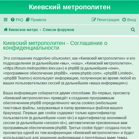
Киевский метрополитен
FAQ
Правила
Регистрация
Вход
П
Киевское метро
Список форумов
о
Киевский метрополитен - Соглашение о
и
конфиденциальности
с
Это соглашение подробно объясняет, как «Киевский метрополитен» и его
к
подразделения (в дальнейшем «мы», «наш», «Киевский метрополитен»,
«https://forum.metropoliten.kiev.ua») и phpBB (в дальнейшем «они»,
«программное обеспечение phpBB», «www.phpbb.com», «phpBB Limited»,
«phpBB Teams») используют информацию, полученную во время любой из
ваших пользовательских сессий (в дальнейшем «ваша информация»).
Ваша информация собирается двумя способами. Во-первых, просмотр
«Киевский метрополитен» приведёт к созданию программным
обеспечением phpBB определённого числа cookies (небольшие
текстовые файлы, загружаемые в папку временных файлов вашего
браузера). Первые две cookie содержат только идентификатор
пользователя (в дальнейшем «user-id») и идентификатор анонимной
сессии (в дальнейшем «session-id»), автоматически присвоенные вам
программным обеспечением phpBB. Третья cookie будет создана после
просмотра одной из тем конференции «Киевский метрополитен» и будет
использоваться для хранения информации о прочтённых вами темах,