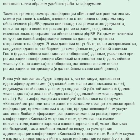
повышая таким образом удобство работы с форумами.
Также во время просмотра конференции «Киевский метрополитен» мы
можем установить cookies, внешние по отношению к программному
обеспечению phpBB, однако они выходят за рамки этого документа,
целью которого является рассмотрение страниц, созданных
исключительно программным обеспечением phpBB. Вторым источником
получения вашей информации являются данные, которые вы
отправляете на форум. Этими данными могут быть, но не исчерпываются,
следующие данные: сообщения, размещённые под учётной записью
Гостя (в дальнейшем «анонимные сообщения»), данные, указанные при
регистрации в конференции «Киевский метрополитен» (в дальнейшем
«ваша учётная запись») и сообщения, оставленные вами после
регистрации и авторизации (в дальнейшем «ваши сообщения»).
Ваша учётная запись будет содержать, как минимум, однозначно
идентифицируемое имя (в дальнейшем «ваше имя пользователя»),
индивидуальный пароль для входа под вашей учётной записью (далее
«ваш пароль») и реальный адрес email (в дальнейшем «ваш адрес
email»). Ваша информация из вашей учётной записи на форумах
«Киевский метрополитен» охраняется законами о защите компьютерной
информации, применяемыми в стране, предоставляющей нам услуги
хостинга. Любая информация, запрашиваемая при регистрации в
конференции «Киевский метрополитен», кроме вашего имени
пользователя, вашего пароля и вашего адреса email, может быть как
необходимой, так и необязательной ко вводу, на усмотрение
администрации конференции «Киевский метрополитен». В любом случае
у вас есть возможность выбрать, какая информация из вашей учётной