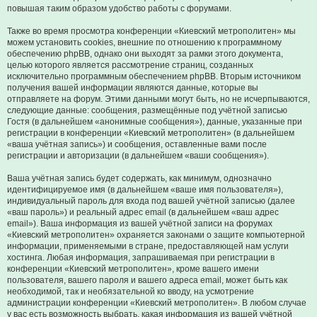
повышая таким образом удобство работы с форумами.
Также во время просмотра конференции «Киевский метрополитен» мы
можем установить cookies, внешние по отношению к программному
обеспечению phpBB, однако они выходят за рамки этого документа,
целью которого является рассмотрение страниц, созданных
исключительно программным обеспечением phpBB. Вторым источником
получения вашей информации являются данные, которые вы
отправляете на форум. Этими данными могут быть, но не исчерпываются,
следующие данные: сообщения, размещённые под учётной записью
Гостя (в дальнейшем «анонимные сообщения»), данные, указанные при
регистрации в конференции «Киевский метрополитен» (в дальнейшем
«ваша учётная запись») и сообщения, оставленные вами после
регистрации и авторизации (в дальнейшем «ваши сообщения»).
Ваша учётная запись будет содержать, как минимум, однозначно
идентифицируемое имя (в дальнейшем «ваше имя пользователя»),
индивидуальный пароль для входа под вашей учётной записью (далее
«ваш пароль») и реальный адрес email (в дальнейшем «ваш адрес
email»). Ваша информация из вашей учётной записи на форумах
«Киевский метрополитен» охраняется законами о защите компьютерной
информации, применяемыми в стране, предоставляющей нам услуги
хостинга. Любая информация, запрашиваемая при регистрации в
конференции «Киевский метрополитен», кроме вашего имени
пользователя, вашего пароля и вашего адреса email, может быть как
необходимой, так и необязательной ко вводу, на усмотрение
администрации конференции «Киевский метрополитен». В любом случае
у вас есть возможность выбрать, какая информация из вашей учётной