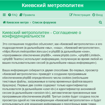
Киевский метрополитен
FAQ
Правила
Регистрация
Вход
П
Киевское метро
Список форумов
о
Киевский метрополитен - Соглашение о
и
конфиденциальности
с
Это соглашение подробно объясняет, как «Киевский метрополитен» и его
к
подразделения (в дальнейшем «мы», «наш», «Киевский метрополитен»,
«https://forum.metropoliten.kiev.ua») и phpBB (в дальнейшем «они»,
«программное обеспечение phpBB», «www.phpbb.com», «phpBB Limited»,
«phpBB Teams») используют информацию, полученную во время любой из
ваших пользовательских сессий (в дальнейшем «ваша информация»).
Ваша информация собирается двумя способами. Во-первых, просмотр
«Киевский метрополитен» приведёт к созданию программным
обеспечением phpBB определённого числа cookies (небольшие
текстовые файлы, загружаемые в папку временных файлов вашего
браузера). Первые две cookie содержат только идентификатор
пользователя (в дальнейшем «user-id») и идентификатор анонимной
сессии (в дальнейшем «session-id»), автоматически присвоенные вам
программным обеспечением phpBB. Третья cookie будет создана после
просмотра одной из тем конференции «Киевский метрополитен» и будет
использоваться для хранения информации о прочтённых вами темах,