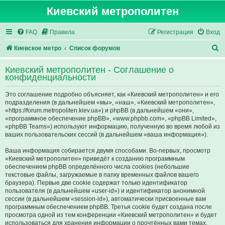
Киевский метрополитен
FAQ
Правила
Регистрация
Вход
П
Киевское метро
Список форумов
о
Киевский метрополитен - Соглашение о
и
конфиденциальности
с
Это соглашение подробно объясняет, как «Киевский метрополитен» и его
к
подразделения (в дальнейшем «мы», «наш», «Киевский метрополитен»,
«https://forum.metropoliten.kiev.ua») и phpBB (в дальнейшем «они»,
«программное обеспечение phpBB», «www.phpbb.com», «phpBB Limited»,
«phpBB Teams») используют информацию, полученную во время любой из
ваших пользовательских сессий (в дальнейшем «ваша информация»).
Ваша информация собирается двумя способами. Во-первых, просмотр
«Киевский метрополитен» приведёт к созданию программным
обеспечением phpBB определённого числа cookies (небольшие
текстовые файлы, загружаемые в папку временных файлов вашего
браузера). Первые две cookie содержат только идентификатор
пользователя (в дальнейшем «user-id») и идентификатор анонимной
сессии (в дальнейшем «session-id»), автоматически присвоенные вам
программным обеспечением phpBB. Третья cookie будет создана после
просмотра одной из тем конференции «Киевский метрополитен» и будет
использоваться для хранения информации о прочтённых вами темах,