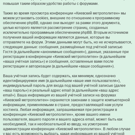
повышая таким образом удобство работы с форумами.
Также во время просмотра конференции «Киевский метрополитен» мы
можем установить cookies, внешние по отношению к программному
обеспечению phpBB, однако они выходят за рамки этого документа,
целью которого является рассмотрение страниц, созданных
исключительно программным обеспечением phpBB. Вторым источником
получения вашей информации являются данные, которые вы
отправляете на форум. Этими данными могут быть, но не исчерпываются,
следующие данные: сообщения, размещённые под учётной записью
Гостя (в дальнейшем «анонимные сообщения»), данные, указанные при
регистрации в конференции «Киевский метрополитен» (в дальнейшем
«ваша учётная запись») и сообщения, оставленные вами после
регистрации и авторизации (в дальнейшем «ваши сообщения»).
Ваша учётная запись будет содержать, как минимум, однозначно
идентифицируемое имя (в дальнейшем «ваше имя пользователя»),
индивидуальный пароль для входа под вашей учётной записью (далее
«ваш пароль») и реальный адрес email (в дальнейшем «ваш адрес
email»). Ваша информация из вашей учётной записи на форумах
«Киевский метрополитен» охраняется законами о защите компьютерной
информации, применяемыми в стране, предоставляющей нам услуги
хостинга. Любая информация, запрашиваемая при регистрации в
конференции «Киевский метрополитен», кроме вашего имени
пользователя, вашего пароля и вашего адреса email, может быть как
необходимой, так и необязательной ко вводу, на усмотрение
администрации конференции «Киевский метрополитен». В любом случае
у вас есть возможность выбрать, какая информация из вашей учётной