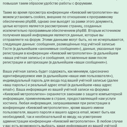
повышая таким образом удобство работы с форумами.
Также во время просмотра конференции «Киевский метрополитен» мы
можем установить cookies, внешние по отношению к программному
обеспечению phpBB, однако они выходят за рамки этого документа,
целью которого является рассмотрение страниц, созданных
исключительно программным обеспечением phpBB. Вторым источником
получения вашей информации являются данные, которые вы
отправляете на форум. Этими данными могут быть, но не исчерпываются,
следующие данные: сообщения, размещённые под учётной записью
Гостя (в дальнейшем «анонимные сообщения»), данные, указанные при
регистрации в конференции «Киевский метрополитен» (в дальнейшем
«ваша учётная запись») и сообщения, оставленные вами после
регистрации и авторизации (в дальнейшем «ваши сообщения»).
Ваша учётная запись будет содержать, как минимум, однозначно
идентифицируемое имя (в дальнейшем «ваше имя пользователя»),
индивидуальный пароль для входа под вашей учётной записью (далее
«ваш пароль») и реальный адрес email (в дальнейшем «ваш адрес
email»). Ваша информация из вашей учётной записи на форумах
«Киевский метрополитен» охраняется законами о защите компьютерной
информации, применяемыми в стране, предоставляющей нам услуги
хостинга. Любая информация, запрашиваемая при регистрации в
конференции «Киевский метрополитен», кроме вашего имени
пользователя, вашего пароля и вашего адреса email, может быть как
необходимой, так и необязательной ко вводу, на усмотрение
администрации конференции «Киевский метрополитен». В любом случае
у вас есть возможность выбрать, какая информация из вашей учётной