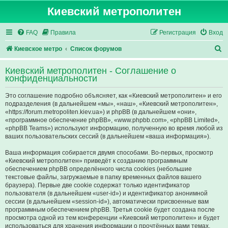
Киевский метрополитен
FAQ
Правила
Регистрация
Вход
П
Киевское метро
Список форумов
о
Киевский метрополитен - Соглашение о
и
конфиденциальности
с
Это соглашение подробно объясняет, как «Киевский метрополитен» и его
к
подразделения (в дальнейшем «мы», «наш», «Киевский метрополитен»,
«https://forum.metropoliten.kiev.ua») и phpBB (в дальнейшем «они»,
«программное обеспечение phpBB», «www.phpbb.com», «phpBB Limited»,
«phpBB Teams») используют информацию, полученную во время любой из
ваших пользовательских сессий (в дальнейшем «ваша информация»).
Ваша информация собирается двумя способами. Во-первых, просмотр
«Киевский метрополитен» приведёт к созданию программным
обеспечением phpBB определённого числа cookies (небольшие
текстовые файлы, загружаемые в папку временных файлов вашего
браузера). Первые две cookie содержат только идентификатор
пользователя (в дальнейшем «user-id») и идентификатор анонимной
сессии (в дальнейшем «session-id»), автоматически присвоенные вам
программным обеспечением phpBB. Третья cookie будет создана после
просмотра одной из тем конференции «Киевский метрополитен» и будет
использоваться для хранения информации о прочтённых вами темах,