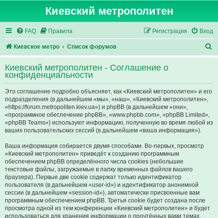
Киевский метрополитен
FAQ
Правила
Регистрация
Вход
П
Киевское метро
Список форумов
о
Киевский метрополитен - Соглашение о
и
конфиденциальности
с
Это соглашение подробно объясняет, как «Киевский метрополитен» и его
к
подразделения (в дальнейшем «мы», «наш», «Киевский метрополитен»,
«https://forum.metropoliten.kiev.ua») и phpBB (в дальнейшем «они»,
«программное обеспечение phpBB», «www.phpbb.com», «phpBB Limited»,
«phpBB Teams») используют информацию, полученную во время любой из
ваших пользовательских сессий (в дальнейшем «ваша информация»).
Ваша информация собирается двумя способами. Во-первых, просмотр
«Киевский метрополитен» приведёт к созданию программным
обеспечением phpBB определённого числа cookies (небольшие
текстовые файлы, загружаемые в папку временных файлов вашего
браузера). Первые две cookie содержат только идентификатор
пользователя (в дальнейшем «user-id») и идентификатор анонимной
сессии (в дальнейшем «session-id»), автоматически присвоенные вам
программным обеспечением phpBB. Третья cookie будет создана после
просмотра одной из тем конференции «Киевский метрополитен» и будет
использоваться для хранения информации о прочтённых вами темах,