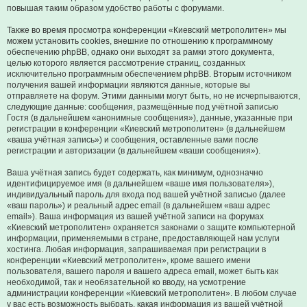
повышая таким образом удобство работы с форумами.
Также во время просмотра конференции «Киевский метрополитен» мы
можем установить cookies, внешние по отношению к программному
обеспечению phpBB, однако они выходят за рамки этого документа,
целью которого является рассмотрение страниц, созданных
исключительно программным обеспечением phpBB. Вторым источником
получения вашей информации являются данные, которые вы
отправляете на форум. Этими данными могут быть, но не исчерпываются,
следующие данные: сообщения, размещённые под учётной записью
Гостя (в дальнейшем «анонимные сообщения»), данные, указанные при
регистрации в конференции «Киевский метрополитен» (в дальнейшем
«ваша учётная запись») и сообщения, оставленные вами после
регистрации и авторизации (в дальнейшем «ваши сообщения»).
Ваша учётная запись будет содержать, как минимум, однозначно
идентифицируемое имя (в дальнейшем «ваше имя пользователя»),
индивидуальный пароль для входа под вашей учётной записью (далее
«ваш пароль») и реальный адрес email (в дальнейшем «ваш адрес
email»). Ваша информация из вашей учётной записи на форумах
«Киевский метрополитен» охраняется законами о защите компьютерной
информации, применяемыми в стране, предоставляющей нам услуги
хостинга. Любая информация, запрашиваемая при регистрации в
конференции «Киевский метрополитен», кроме вашего имени
пользователя, вашего пароля и вашего адреса email, может быть как
необходимой, так и необязательной ко вводу, на усмотрение
администрации конференции «Киевский метрополитен». В любом случае
у вас есть возможность выбрать, какая информация из вашей учётной