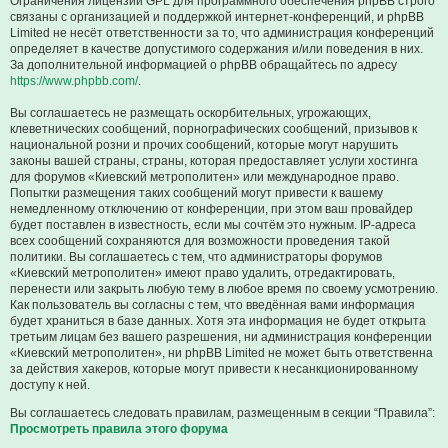
Ограничения лицензии GPL для программного обеспечения phpBB строго
связаны с организацией и поддержкой интернет-конференций, и phpBB
Limited не несёт ответственности за то, что администрация конференций
определяет в качестве допустимого содержания и/или поведения в них.
За дополнительной информацией о phpBB обращайтесь по адресу
https://www.phpbb.com/
.
Вы соглашаетесь не размещать оскорбительных, угрожающих,
клеветнических сообщений, порнографических сообщений, призывов к
национальной розни и прочих сообщений, которые могут нарушить
законы вашей страны, страны, которая предоставляет услуги хостинга
для форумов «Киевский метрополитен» или международное право.
Попытки размещения таких сообщений могут привести к вашему
немедленному отключению от конференции, при этом ваш провайдер
будет поставлен в известность, если мы сочтём это нужным. IP-адреса
всех сообщений сохраняются для возможности проведения такой
политики. Вы соглашаетесь с тем, что администраторы форумов
«Киевский метрополитен» имеют право удалить, отредактировать,
перенести или закрыть любую тему в любое время по своему усмотрению.
Как пользователь вы согласны с тем, что введённая вами информация
будет храниться в базе данных. Хотя эта информация не будет открыта
третьим лицам без вашего разрешения, ни администрация конференции
«Киевский метрополитен», ни phpBB Limited не может быть ответственна
за действия хакеров, которые могут привести к несанкционированному
доступу к ней.
Вы соглашаетесь следовать правилам, размещенным в секции “Правила”:
Просмотреть правила этого форума