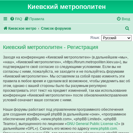
Киевский метрополитен
FAQ
Правила
Вход
П
Киевское метро
Список форумов
о
Язык:
и
Киевский метрополитен - Регистрация
с
Заходя на конференцию «Киевский метрополитен» (в дальнейшем «мы»,
к
«наш», «Киевский метрополитен», «https://forum.metropoliten.kiev.ua»), вы
подтверждаете своё согласие со следующими условиями. Если вы не
согласны с ними, пожалуйста, не заходите и не пользуйтесь форумами
«Киевский метрополитен». Мы оставляем за собой право изменять эти
правила в любое время и сделаем всё возможное, чтобы уведомить вас об
этом, однако с вашей стороны было бы разумным регулярно
просматривать этот текст на предмет изменений, так как использование
конференции «Киевский метрополитен» после обновления/исправления
условий означает ваше согласие с ними.
Наши форумы работают под управлением программного обеспечения
для создания конференций phpBB (в дальнейшем «они», «программное
обеспечение phpBB», «www.phpbb.com», «phpBB Limited», «phpBB
Teams»), выпущенного по лицензии «
GNU General Public License v2
» (в
дальнейшем «GPL»). Скачать его можно по адресу
www.phpbb.com
.