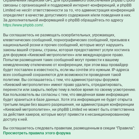
Ограничения лицензии GPL для программного обеспечения phpBB строго
связаны с организацией и поддержкой интернет-конференций, и phpBB
Limited не несёт ответственности за то, что администрация конференций
определяет в качестве допустимого содержания и/или поведения в них.
За дополнительной информацией о phpBB обращайтесь по адресу
https://www.phpbb.com/
.
Вы соглашаетесь не размещать оскорбительных, угрожающих,
клеветнических сообщений, порнографических сообщений, призывов к
национальной розни и прочих сообщений, которые могут нарушить
законы вашей страны, страны, которая предоставляет услуги хостинга
для форумов «Киевский метрополитен» или международное право.
Попытки размещения таких сообщений могут привести к вашему
немедленному отключению от конференции, при этом ваш провайдер
будет поставлен в известность, если мы сочтём это нужным. IP-адреса
всех сообщений сохраняются для возможности проведения такой
политики. Вы соглашаетесь с тем, что администраторы форумов
«Киевский метрополитен» имеют право удалить, отредактировать,
перенести или закрыть любую тему в любое время по своему усмотрению.
Как пользователь вы согласны с тем, что введённая вами информация
будет храниться в базе данных. Хотя эта информация не будет открыта
третьим лицам без вашего разрешения, ни администрация конференции
«Киевский метрополитен», ни phpBB Limited не может быть ответственна
за действия хакеров, которые могут привести к несанкционированному
доступу к ней.
Вы соглашаетесь следовать правилам, размещенным в секции “Правила”:
Просмотреть правила этого форума