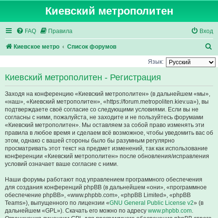
Киевский метрополитен
FAQ
Правила
Вход
П
Киевское метро
Список форумов
о
Язык:
и
Киевский метрополитен - Регистрация
с
Заходя на конференцию «Киевский метрополитен» (в дальнейшем «мы»,
к
«наш», «Киевский метрополитен», «https://forum.metropoliten.kiev.ua»), вы
подтверждаете своё согласие со следующими условиями. Если вы не
согласны с ними, пожалуйста, не заходите и не пользуйтесь форумами
«Киевский метрополитен». Мы оставляем за собой право изменять эти
правила в любое время и сделаем всё возможное, чтобы уведомить вас об
этом, однако с вашей стороны было бы разумным регулярно
просматривать этот текст на предмет изменений, так как использование
конференции «Киевский метрополитен» после обновления/исправления
условий означает ваше согласие с ними.
Наши форумы работают под управлением программного обеспечения
для создания конференций phpBB (в дальнейшем «они», «программное
обеспечение phpBB», «www.phpbb.com», «phpBB Limited», «phpBB
Teams»), выпущенного по лицензии «
GNU General Public License v2
» (в
дальнейшем «GPL»). Скачать его можно по адресу
www.phpbb.com
.